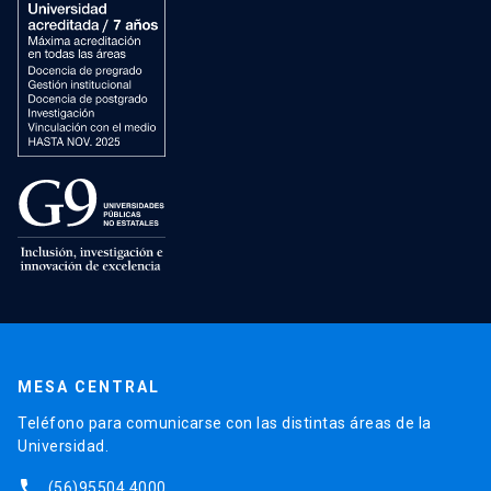
MESA CENTRAL
Teléfono para comunicarse con las distintas áreas de la
Universidad.
phone
(56)95504 4000