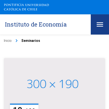
Instituto de Economía
keyboard_arrow_right
Inicio
Seminarios