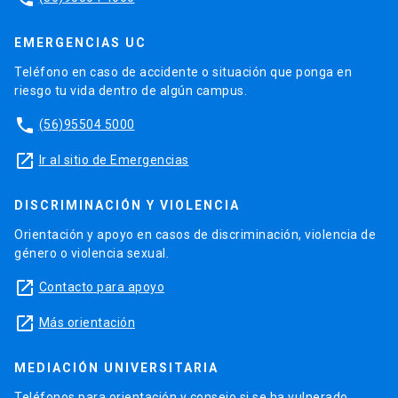
EMERGENCIAS UC
Teléfono en caso de accidente o situación que ponga en
riesgo tu vida dentro de algún campus.
phone
(56)95504 5000
launch
Ir al sitio de Emergencias
DISCRIMINACIÓN Y VIOLENCIA
Orientación y apoyo en casos de discriminación, violencia de
género o violencia sexual.
launch
Contacto para apoyo
launch
Más orientación
MEDIACIÓN UNIVERSITARIA
Teléfonos para orientación y consejo si se ha vulnerado