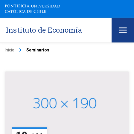
Instituto de Economía
keyboard_arrow_right
Inicio
Seminarios