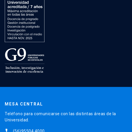
MESA CENTRAL
Teléfono para comunicarse con las distintas áreas de la
Universidad.
phone
(56)95504 4000