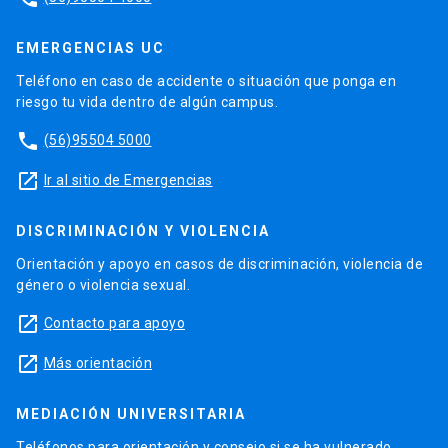
EMERGENCIAS UC
Teléfono en caso de accidente o situación que ponga en
riesgo tu vida dentro de algún campus.
phone
(56)95504 5000
launch
Ir al sitio de Emergencias
DISCRIMINACIÓN Y VIOLENCIA
Orientación y apoyo en casos de discriminación, violencia de
género o violencia sexual.
launch
Contacto para apoyo
launch
Más orientación
MEDIACIÓN UNIVERSITARIA
Teléfonos para orientación y consejo si se ha vulnerado