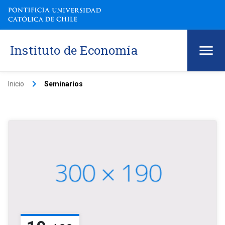
Instituto de Economía
keyboard_arrow_right
Inicio
Seminarios