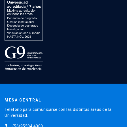
MESA CENTRAL
Teléfono para comunicarse con las distintas áreas de la
Universidad.
phone
(56)95504 4000