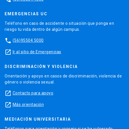
EMERGENCIAS UC
Teléfono en caso de accidente o situación que ponga en
riesgo tu vida dentro de algún campus.
phone
(56)95504 5000
launch
Ir al sitio de Emergencias
DISCRIMINACIÓN Y VIOLENCIA
Orientación y apoyo en casos de discriminación, violencia de
género o violencia sexual.
launch
Contacto para apoyo
launch
Más orientación
MEDIACIÓN UNIVERSITARIA
Teléfonos para orientación y consejo si se ha vulnerado