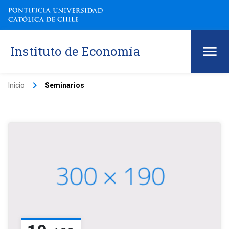
Instituto de Economía
keyboard_arrow_right
Inicio
Seminarios