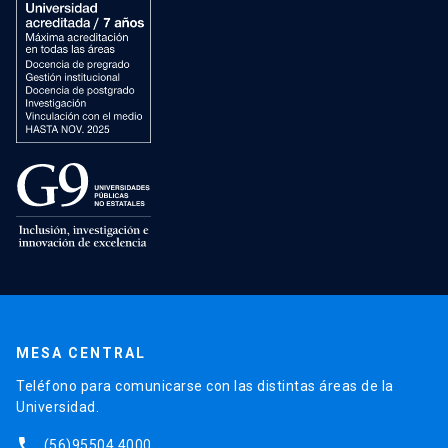
MESA CENTRAL
Teléfono para comunicarse con las distintas áreas de la
Universidad.
phone
(56)95504 4000