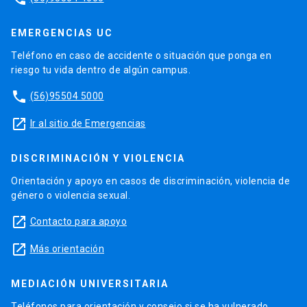
EMERGENCIAS UC
Teléfono en caso de accidente o situación que ponga en
riesgo tu vida dentro de algún campus.
phone
(56)95504 5000
launch
Ir al sitio de Emergencias
DISCRIMINACIÓN Y VIOLENCIA
Orientación y apoyo en casos de discriminación, violencia de
género o violencia sexual.
launch
Contacto para apoyo
launch
Más orientación
MEDIACIÓN UNIVERSITARIA
Teléfonos para orientación y consejo si se ha vulnerado