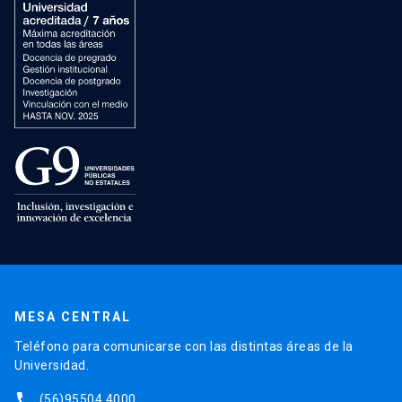
MESA CENTRAL
Teléfono para comunicarse con las distintas áreas de la
Universidad.
phone
(56)95504 4000