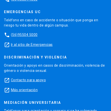
EMERGENCIAS UC
Teléfono en caso de accidente o situación que ponga en
riesgo tu vida dentro de algún campus.
phone
(56)95504 5000
launch
Ir al sitio de Emergencias
DISCRIMINACIÓN Y VIOLENCIA
Orientación y apoyo en casos de discriminación, violencia de
género o violencia sexual.
launch
Contacto para apoyo
launch
Más orientación
MEDIACIÓN UNIVERSITARIA
Teléfonos para orientación y consejo si se ha vulnerado