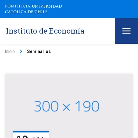
Instituto de Economía
keyboard_arrow_right
Inicio
Seminarios