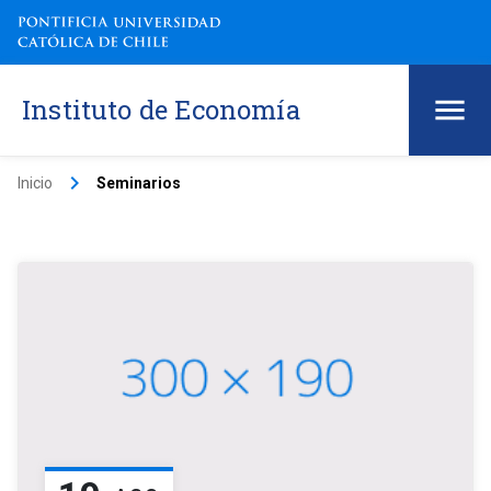
Instituto de Economía
keyboard_arrow_right
Inicio
Seminarios