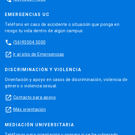
EMERGENCIAS UC
Teléfono en caso de accidente o situación que ponga en
riesgo tu vida dentro de algún campus.
phone
(56)95504 5000
launch
Ir al sitio de Emergencias
DISCRIMINACIÓN Y VIOLENCIA
Orientación y apoyo en casos de discriminación, violencia de
género o violencia sexual.
launch
Contacto para apoyo
launch
Más orientación
MEDIACIÓN UNIVERSITARIA
Teléfonos para orientación y consejo si se ha vulnerado