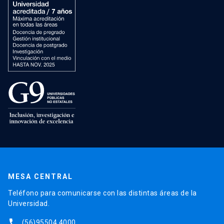
MESA CENTRAL
Teléfono para comunicarse con las distintas áreas de la
Universidad.
phone
(56)95504 4000