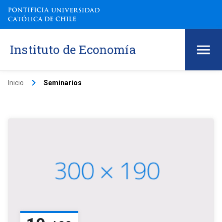
Instituto de Economía
keyboard_arrow_right
Inicio
Seminarios