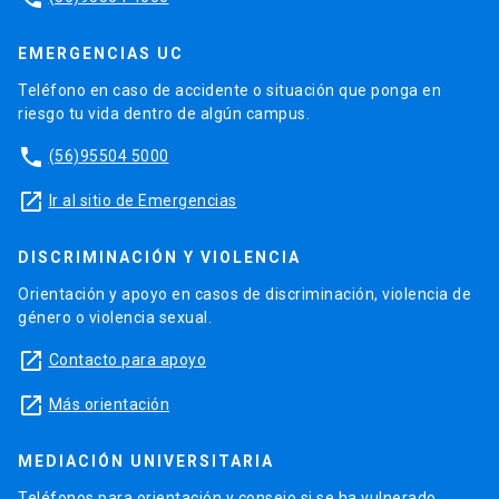
EMERGENCIAS UC
Teléfono en caso de accidente o situación que ponga en
riesgo tu vida dentro de algún campus.
phone
(56)95504 5000
launch
Ir al sitio de Emergencias
DISCRIMINACIÓN Y VIOLENCIA
Orientación y apoyo en casos de discriminación, violencia de
género o violencia sexual.
launch
Contacto para apoyo
launch
Más orientación
MEDIACIÓN UNIVERSITARIA
Teléfonos para orientación y consejo si se ha vulnerado