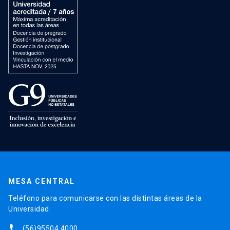
MESA CENTRAL
Teléfono para comunicarse con las distintas áreas de la
Universidad.
phone
(56)95504 4000