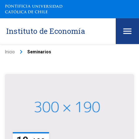
Instituto de Economía
keyboard_arrow_right
Inicio
Seminarios