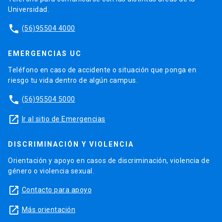
Universidad.
phone
(56)95504 4000
EMERGENCIAS UC
Teléfono en caso de accidente o situación que ponga en
riesgo tu vida dentro de algún campus.
phone
(56)95504 5000
launch
Ir al sitio de Emergencias
DISCRIMINACIÓN Y VIOLENCIA
Orientación y apoyo en casos de discriminación, violencia de
género o violencia sexual.
launch
Contacto para apoyo
launch
Más orientación