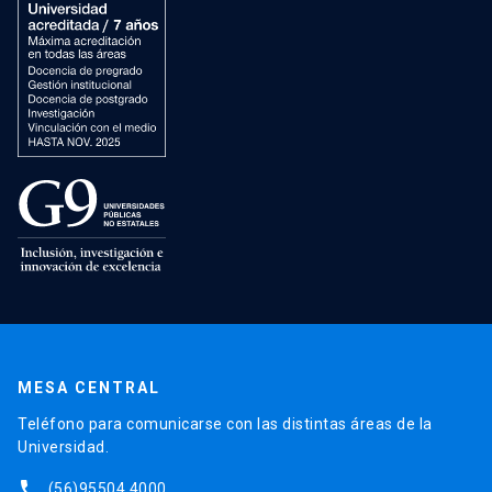
MESA CENTRAL
Teléfono para comunicarse con las distintas áreas de la
Universidad.
phone
(56)95504 4000