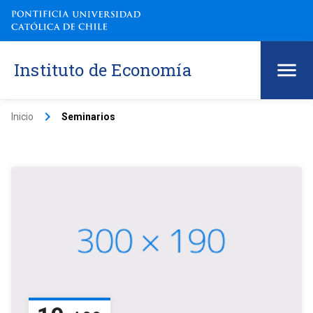
Instituto de Economía
keyboard_arrow_right
Inicio
Seminarios