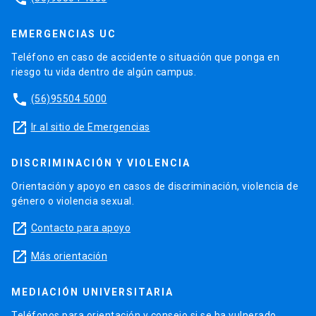
EMERGENCIAS UC
Teléfono en caso de accidente o situación que ponga en
riesgo tu vida dentro de algún campus.
phone
(56)95504 5000
launch
Ir al sitio de Emergencias
DISCRIMINACIÓN Y VIOLENCIA
Orientación y apoyo en casos de discriminación, violencia de
género o violencia sexual.
launch
Contacto para apoyo
launch
Más orientación
MEDIACIÓN UNIVERSITARIA
Teléfonos para orientación y consejo si se ha vulnerado