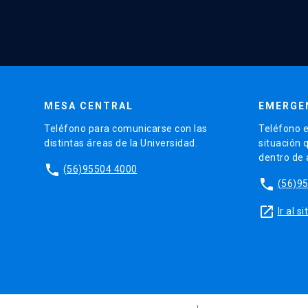
MESA CENTRAL
EMERGE
Teléfono para comunicarse con las
Teléfono e
distintas áreas de la Universidad.
situación 
dentro de
phone
(56)95504 4000
phone
(56)9
launch
Ir al 