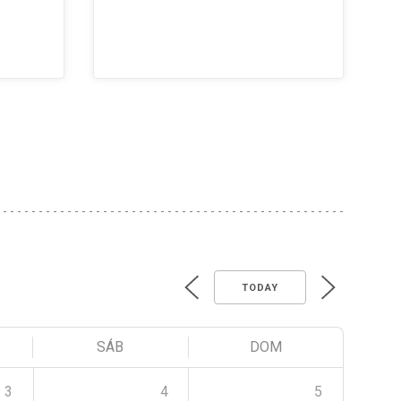
TODAY
SÁB
DOM
3
4
5