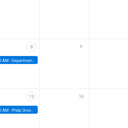
9
8
0 AM -
Department Seminar: James Robinson
16
15
0 AM -
Philip Oreopolous, University of Toronto