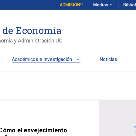
ADMISIÓN
Medios
arrow_drop_down
Biblio
o de Economía
nomía y Administración UC
Académicos e Investigación
Noticias
arrow_drop_down
 Cómo el envejecimiento