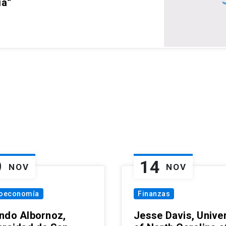
ia”
9
14
NOV
NOV
oeconomía
Finanzas
ndo Albornoz,
Jesse Davis, Univer