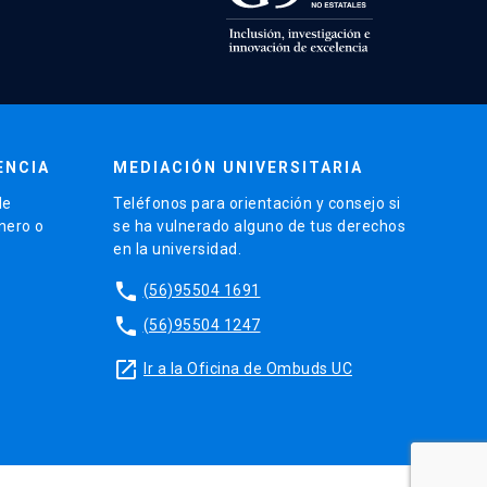
ENCIA
MEDIACIÓN UNIVERSITARIA
de
Teléfonos para orientación y consejo si
énero o
se ha vulnerado alguno de tus derechos
en la universidad.
phone
(56)95504 1691
phone
(56)95504 1247
launch
Ir a la Oficina de Ombuds UC