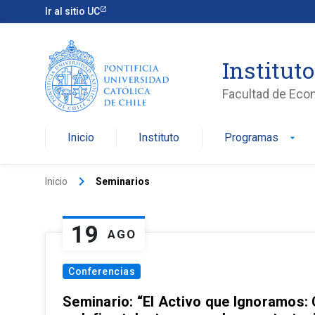
Ir al sitio UC
Institut
Facultad de Eco
Inicio
Instituto
Programas
arrow_drop_down
keyboard_arrow_right
Inicio
Seminarios
19
AGO
Conferencias
Seminario: “El Activo que Ignoramos: