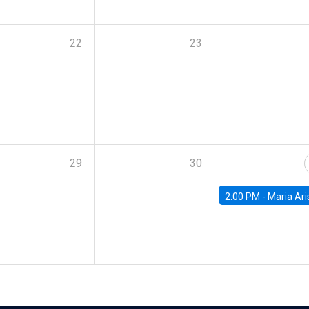
22
23
29
30
2:00 PM -
Maria Aristizabal-Ramirez, FED