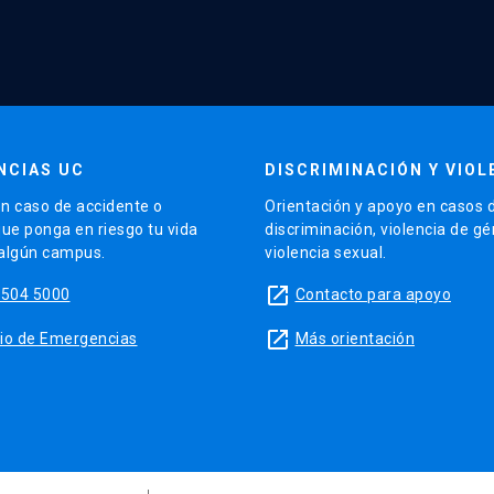
NCIAS UC
DISCRIMINACIÓN Y VIOL
n caso de accidente o
Orientación y apoyo en casos 
que ponga en riesgo tu vida
discriminación, violencia de g
 algún campus.
violencia sexual.
launch
5504 5000
Contacto para apoyo
launch
sitio de Emergencias
Más orientación