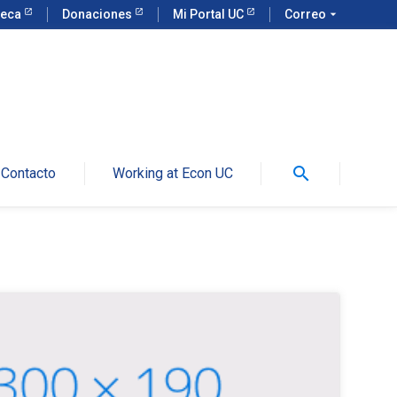
teca
Donaciones
Mi Portal UC
Correo
arrow_drop_down
search
Contacto
Working at Econ UC