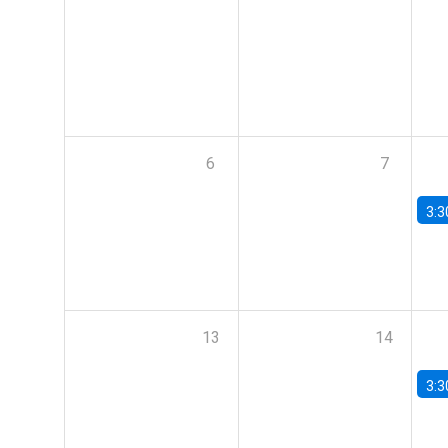
6
7
3:3
13
14
3:3