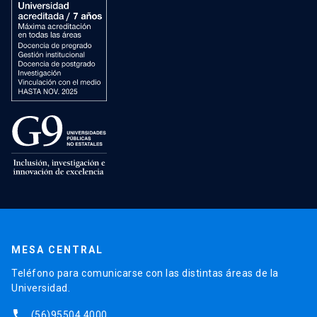
MESA CENTRAL
Teléfono para comunicarse con las distintas áreas de la
Universidad.
phone
(56)95504 4000