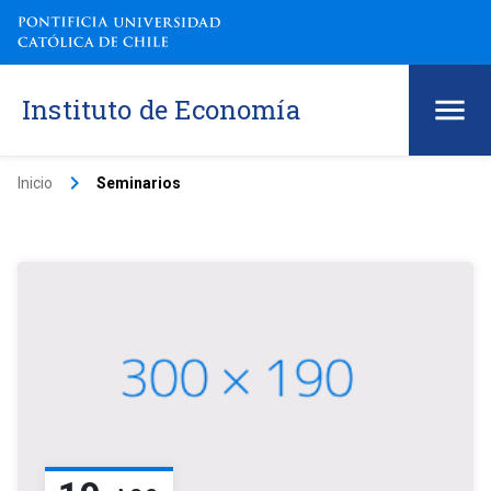
Instituto de Economía
keyboard_arrow_right
Inicio
Seminarios