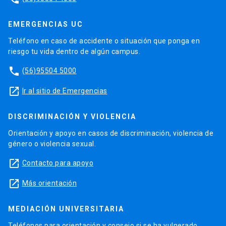
EMERGENCIAS UC
Teléfono en caso de accidente o situación que ponga en
riesgo tu vida dentro de algún campus.
phone
(56)95504 5000
launch
Ir al sitio de Emergencias
DISCRIMINACIÓN Y VIOLENCIA
Orientación y apoyo en casos de discriminación, violencia de
género o violencia sexual.
launch
Contacto para apoyo
launch
Más orientación
MEDIACIÓN UNIVERSITARIA
Teléfonos para orientación y consejo si se ha vulnerado