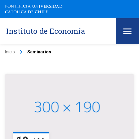
Instituto de Economía
keyboard_arrow_right
Inicio
Seminarios