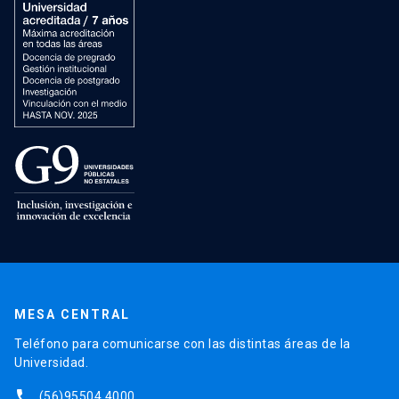
MESA CENTRAL
Teléfono para comunicarse con las distintas áreas de la
Universidad.
phone
(56)95504 4000