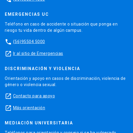
EMERGENCIAS UC
Teléfono en caso de accidente o situación que ponga en
riesgo tu vida dentro de algún campus.
phone
(56)95504 5000
launch
Ir al sitio de Emergencias
DISCRIMINACIÓN Y VIOLENCIA
Orientación y apoyo en casos de discriminación, violencia de
género o violencia sexual.
launch
Contacto para apoyo
launch
Más orientación
MEDIACIÓN UNIVERSITARIA
Teléfonos para orientación y consejo si se ha vulnerado