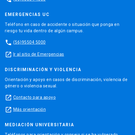
EMERGENCIAS UC
Teléfono en caso de accidente o situación que ponga en
riesgo tu vida dentro de algún campus.
phone
(56)95504 5000
launch
Ir al sitio de Emergencias
DISCRIMINACIÓN Y VIOLENCIA
Orientación y apoyo en casos de discriminación, violencia de
género o violencia sexual.
launch
Contacto para apoyo
launch
Más orientación
MEDIACIÓN UNIVERSITARIA
Teléfonos para orientación y consejo si se ha vulnerado