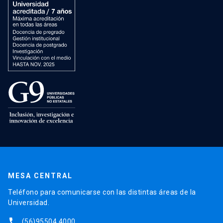
MESA CENTRAL
Teléfono para comunicarse con las distintas áreas de la
Universidad.
phone
(56)95504 4000