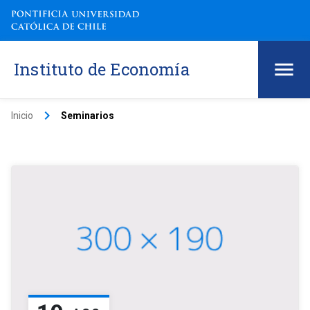
Instituto de Economía
keyboard_arrow_right
Inicio
Seminarios