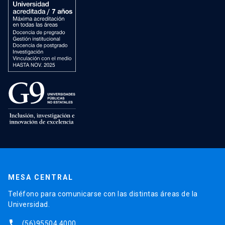
MESA CENTRAL
Teléfono para comunicarse con las distintas áreas de la
Universidad.
phone
(56)95504 4000