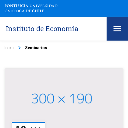
Instituto de Economía
keyboard_arrow_right
Inicio
Seminarios