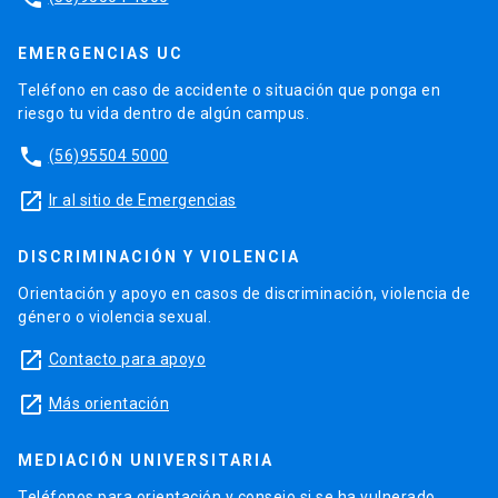
EMERGENCIAS UC
Teléfono en caso de accidente o situación que ponga en
riesgo tu vida dentro de algún campus.
phone
(56)95504 5000
launch
Ir al sitio de Emergencias
DISCRIMINACIÓN Y VIOLENCIA
Orientación y apoyo en casos de discriminación, violencia de
género o violencia sexual.
launch
Contacto para apoyo
launch
Más orientación
MEDIACIÓN UNIVERSITARIA
Teléfonos para orientación y consejo si se ha vulnerado