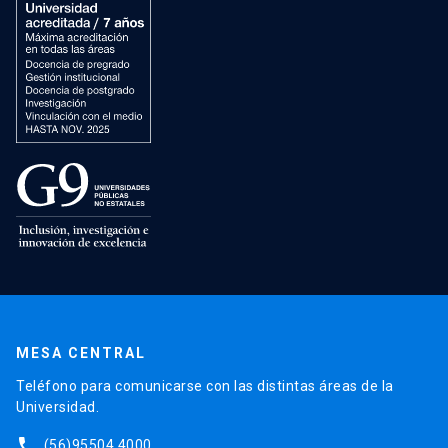
MESA CENTRAL
Teléfono para comunicarse con las distintas áreas de la
Universidad.
phone
(56)95504 4000