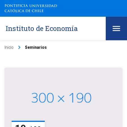
Instituto de Economía
keyboard_arrow_right
Inicio
Seminarios