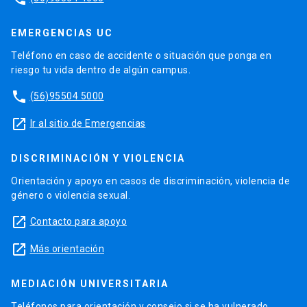
EMERGENCIAS UC
Teléfono en caso de accidente o situación que ponga en
riesgo tu vida dentro de algún campus.
phone
(56)95504 5000
launch
Ir al sitio de Emergencias
DISCRIMINACIÓN Y VIOLENCIA
Orientación y apoyo en casos de discriminación, violencia de
género o violencia sexual.
launch
Contacto para apoyo
launch
Más orientación
MEDIACIÓN UNIVERSITARIA
Teléfonos para orientación y consejo si se ha vulnerado