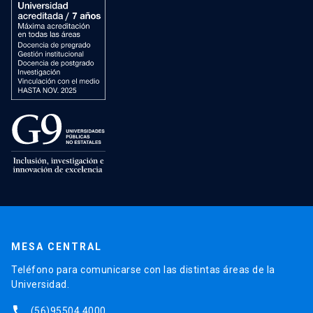
MESA CENTRAL
Teléfono para comunicarse con las distintas áreas de la
Universidad.
phone
(56)95504 4000