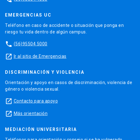
EMERGENCIAS UC
Teléfono en caso de accidente o situación que ponga en
riesgo tu vida dentro de algún campus.
phone
(56)95504 5000
launch
Ir al sitio de Emergencias
DISCRIMINACIÓN Y VIOLENCIA
Orientación y apoyo en casos de discriminación, violencia de
género o violencia sexual.
launch
Contacto para apoyo
launch
Más orientación
MEDIACIÓN UNIVERSITARIA
Teléfonos para orientación y consejo si se ha vulnerado