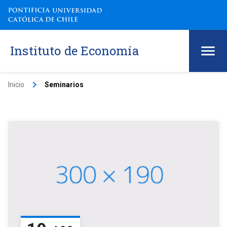
Instituto de Economía
keyboard_arrow_right
Inicio
Seminarios