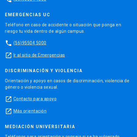
EMERGENCIAS UC
Teléfono en caso de accidente o situación que ponga en
riesgo tu vida dentro de algún campus.
phone
(56)95504 5000
launch
Ir al sitio de Emergencias
DISCRIMINACIÓN Y VIOLENCIA
Orientación y apoyo en casos de discriminación, violencia de
género o violencia sexual.
launch
Contacto para apoyo
launch
Más orientación
MEDIACIÓN UNIVERSITARIA
Teléfonos para orientación y consejo si se ha vulnerado