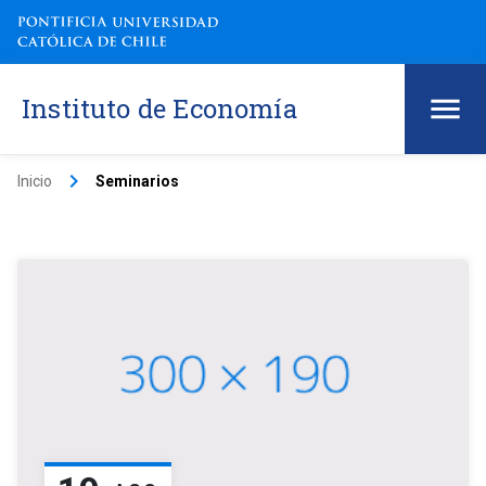
Instituto de Economía
keyboard_arrow_right
Inicio
Seminarios