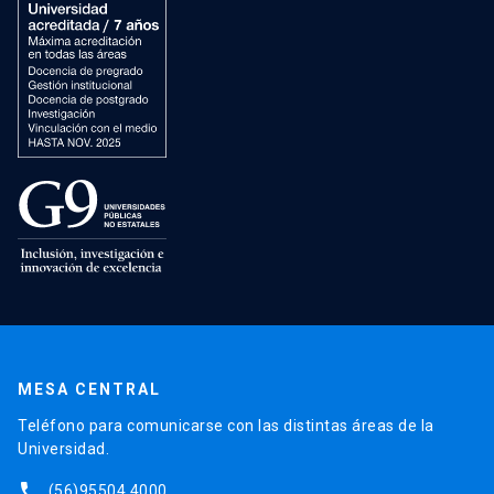
MESA CENTRAL
Teléfono para comunicarse con las distintas áreas de la
Universidad.
phone
(56)95504 4000