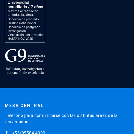
MESA CENTRAL
Teléfono para comunicarse con las distintas áreas de la
Universidad.
phone
(56)95504 4000