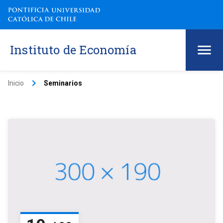
Instituto de Economía
keyboard_arrow_right
Inicio
Seminarios