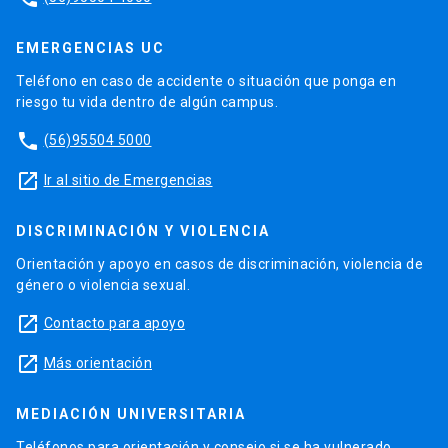
EMERGENCIAS UC
Teléfono en caso de accidente o situación que ponga en
riesgo tu vida dentro de algún campus.
phone
(56)95504 5000
launch
Ir al sitio de Emergencias
DISCRIMINACIÓN Y VIOLENCIA
Orientación y apoyo en casos de discriminación, violencia de
género o violencia sexual.
launch
Contacto para apoyo
launch
Más orientación
MEDIACIÓN UNIVERSITARIA
Teléfonos para orientación y consejo si se ha vulnerado