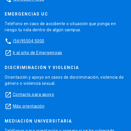
EMERGENCIAS UC
Teléfono en caso de accidente o situación que ponga en
riesgo tu vida dentro de algún campus.
phone
(56)95504 5000
launch
Ir al sitio de Emergencias
DISCRIMINACIÓN Y VIOLENCIA
Orientación y apoyo en casos de discriminación, violencia de
género o violencia sexual.
launch
Contacto para apoyo
launch
Más orientación
MEDIACIÓN UNIVERSITARIA
Teléfonos para orientación y consejo si se ha vulnerado