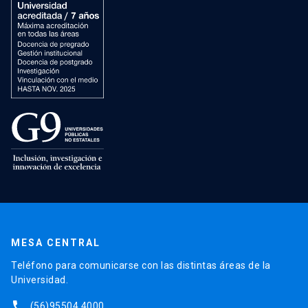
MESA CENTRAL
Teléfono para comunicarse con las distintas áreas de la
Universidad.
phone
(56)95504 4000