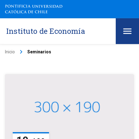
Instituto de Economía
keyboard_arrow_right
Inicio
Seminarios