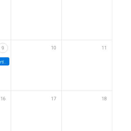
10
11
9
onomía UC
16
17
18