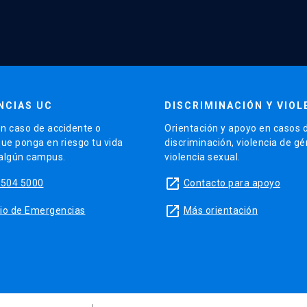
NCIAS UC
DISCRIMINACIÓN Y VIOL
n caso de accidente o
Orientación y apoyo en casos 
que ponga en riesgo tu vida
discriminación, violencia de g
 algún campus.
violencia sexual.
launch
5504 5000
Contacto para apoyo
launch
sitio de Emergencias
Más orientación