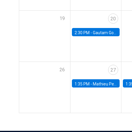
19
20
2:30 PM -
Gautam Gowrisankaran, Columbia University
26
27
1:35 PM -
Mathieu Pedemonte, IDB
1:3