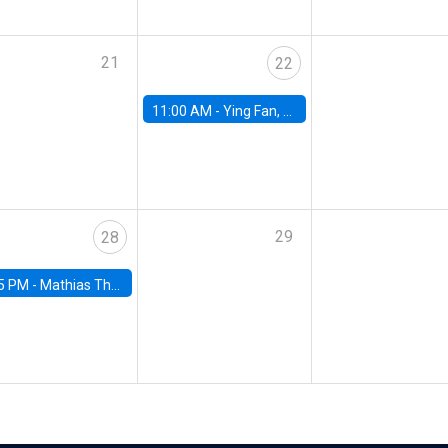
21
22
11:00 AM -
Ying Fan, University of Michigan
29
28
5 PM -
Mathias Thoenig, University of Lausanne