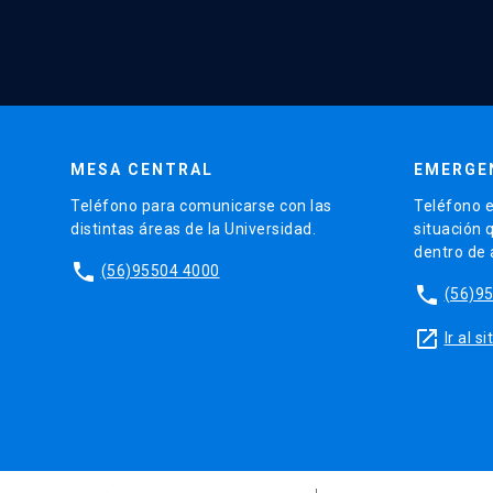
MESA CENTRAL
EMERGE
Teléfono para comunicarse con las
Teléfono e
distintas áreas de la Universidad.
situación 
dentro de
phone
(56)95504 4000
phone
(56)9
launch
Ir al 