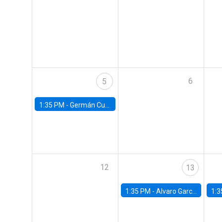
6
5
1:35 PM -
Germán Cubas, University of Houston
12
13
1:35 PM -
Alvaro Garcia-Marin, Universidad de Los Andes
1:3