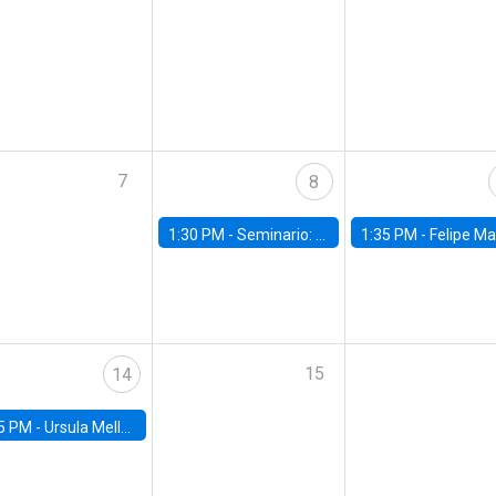
7
8
1:30 PM -
Seminario: “Recuperando la humanidad para progresar en la era de la IA»
1:35 PM -
Felipe Martínez, alumno Doctorado en Ec
15
14
5 PM -
Ursula Mello, Insper - Institute of Education and Research