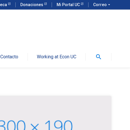
teca
Donaciones
Mi Portal UC
Correo
arrow_drop_down
search
Contacto
Working at Econ UC