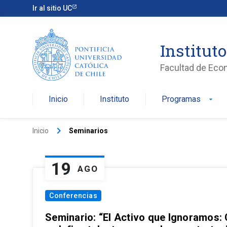
Ir al sitio UC
Institut
Facultad de Eco
Inicio
Instituto
Programas
arrow_drop_down
keyboard_arrow_right
Inicio
Seminarios
19
AGO
Conferencias
Seminario: “El Activo que Ignoramos: