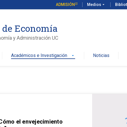
ADMISIÓN
Medios
arrow_drop_down
Biblio
o de Economía
nomía y Administración UC
Académicos e Investigación
Noticias
arrow_drop_down
 Cómo el envejecimiento