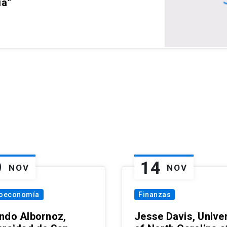
ia”
9
14
NOV
NOV
oeconomía
Finanzas
ndo Albornoz,
Jesse Davis, Univer