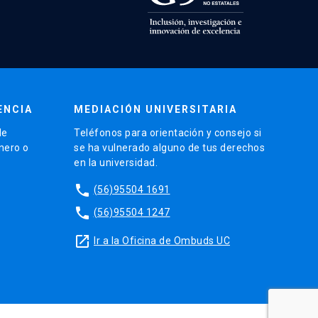
ENCIA
MEDIACIÓN UNIVERSITARIA
de
Teléfonos para orientación y consejo si
énero o
se ha vulnerado alguno de tus derechos
en la universidad.
phone
(56)95504 1691
phone
(56)95504 1247
launch
Ir a la Oficina de Ombuds UC