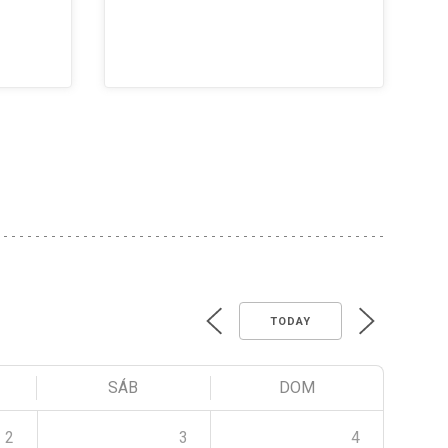
TODAY
SÁB
DOM
2
3
4