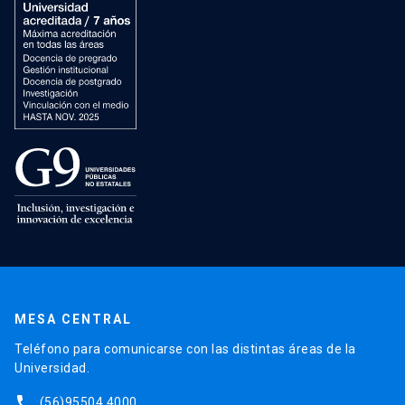
MESA CENTRAL
Teléfono para comunicarse con las distintas áreas de la
Universidad.
phone
(56)95504 4000