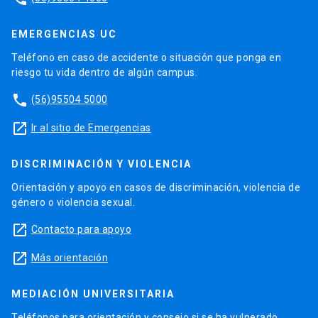
EMERGENCIAS UC
Teléfono en caso de accidente o situación que ponga en
riesgo tu vida dentro de algún campus.
phone
(56)95504 5000
launch
Ir al sitio de Emergencias
DISCRIMINACIÓN Y VIOLENCIA
Orientación y apoyo en casos de discriminación, violencia de
género o violencia sexual.
launch
Contacto para apoyo
launch
Más orientación
MEDIACIÓN UNIVERSITARIA
Teléfonos para orientación y consejo si se ha vulnerado