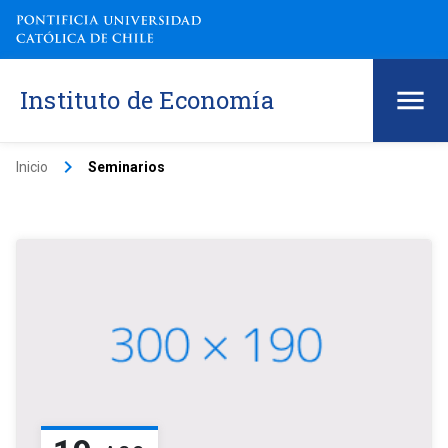
Instituto de Economía
keyboard_arrow_right
Inicio
Seminarios