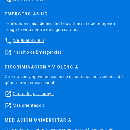
EMERGENCIAS UC
Teléfono en caso de accidente o situación que ponga en
riesgo tu vida dentro de algún campus.
phone
(56)95504 5000
launch
Ir al sitio de Emergencias
DISCRIMINACIÓN Y VIOLENCIA
Orientación y apoyo en casos de discriminación, violencia de
género o violencia sexual.
launch
Contacto para apoyo
launch
Más orientación
MEDIACIÓN UNIVERSITARIA
Teléfonos para orientación y consejo si se ha vulnerado