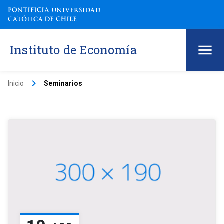
Instituto de Economía
keyboard_arrow_right
Inicio
Seminarios