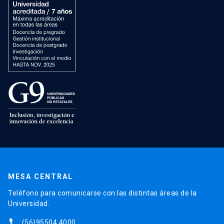
MESA CENTRAL
Teléfono para comunicarse con las distintas áreas de la
Universidad.
phone
(56)95504 4000