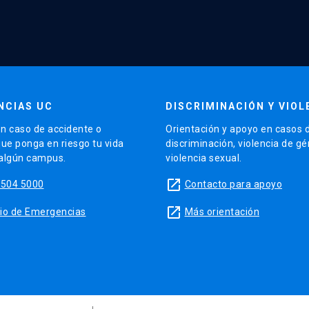
NCIAS UC
DISCRIMINACIÓN Y VIOL
n caso de accidente o
Orientación y apoyo en casos 
que ponga en riesgo tu vida
discriminación, violencia de g
 algún campus.
violencia sexual.
launch
5504 5000
Contacto para apoyo
launch
sitio de Emergencias
Más orientación