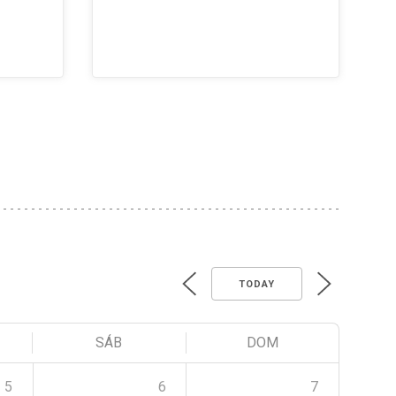
TODAY
SÁB
DOM
5
6
7