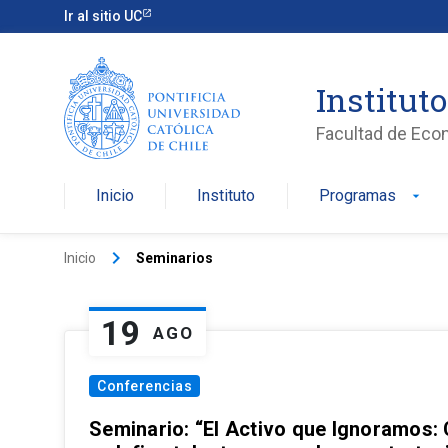
Ir al sitio UC
Institut
Facultad de Eco
Inicio
Instituto
Programas
arrow_drop_down
keyboard_arrow_right
Inicio
Seminarios
19
AGO
Conferencias
Seminario: “El Activo que Ignoramos: