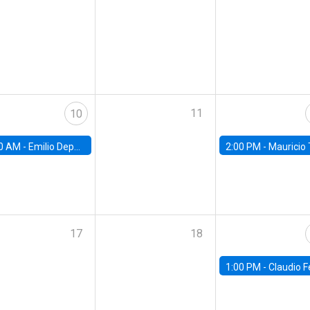
11
10
0 AM -
Emilio Depetris-Chauvín, Universidad Católica
2:00 PM -
Mauricio Tejada,
17
18
1:00 PM -
Claudio Ferraz, British Col