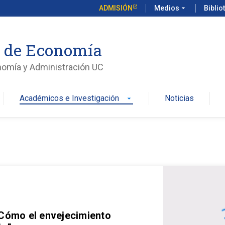
ADMISIÓN
Medios
arrow_drop_down
Biblio
o de Economía
nomía y Administración UC
Académicos e Investigación
Noticias
arrow_drop_down
 Cómo el envejecimiento