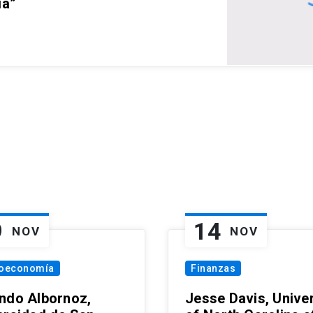
ia”
9
14
NOV
NOV
oeconomía
Finanzas
ndo Albornoz,
Jesse Davis, Univer