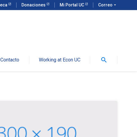
teca
Donaciones
Mi Portal UC
Correo
arrow_drop_down
search
Contacto
Working at Econ UC