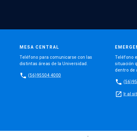
MESA CENTRAL
EMERGE
Teléfono para comunicarse con las
Teléfono e
distintas áreas de la Universidad.
situación 
dentro de
phone
(56)95504 4000
phone
(56)9
launch
Ir al 