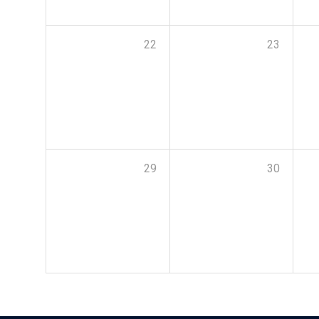
22
23
29
30