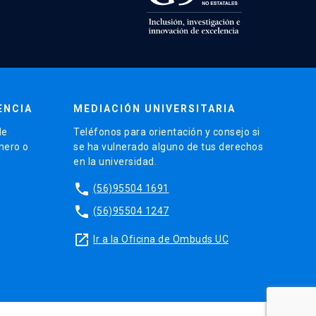
ENCIA
MEDIACIÓN UNIVERSITARIA
de
Teléfonos para orientación y consejo si
énero o
se ha vulnerado alguno de tus derechos
en la universidad.
phone
(56)95504 1691
phone
(56)95504 1247
launch
Ir a la Oficina de Ombuds UC