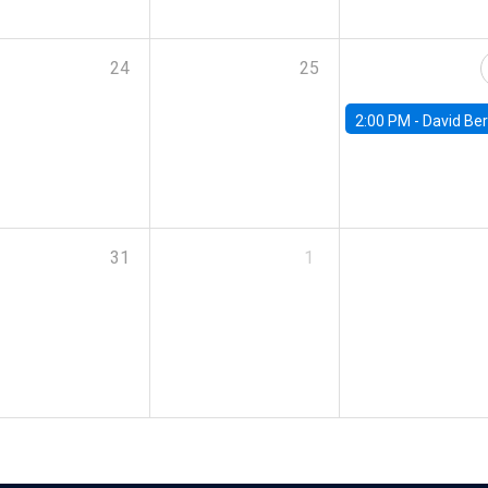
24
25
2:00 PM -
David Berger, D
31
1