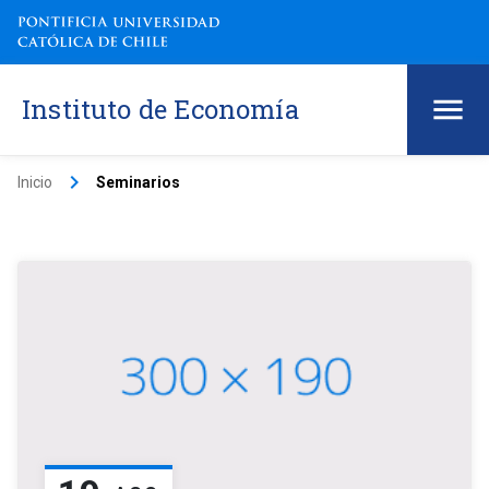
Instituto de Economía
keyboard_arrow_right
Inicio
Seminarios