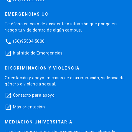
EMERGENCIAS UC
Teléfono en caso de accidente o situación que ponga en
riesgo tu vida dentro de algún campus.
phone
(56)95504 5000
launch
Ir al sitio de Emergencias
DISCRIMINACIÓN Y VIOLENCIA
Orientación y apoyo en casos de discriminación, violencia de
género o violencia sexual.
launch
Contacto para apoyo
launch
Más orientación
MEDIACIÓN UNIVERSITARIA
Teléfonos para orientación y consejo si se ha vulnerado