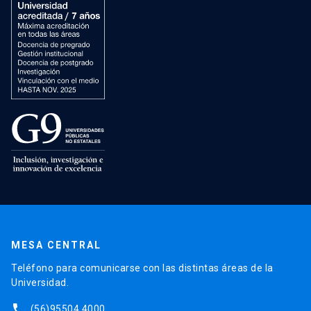
MESA CENTRAL
Teléfono para comunicarse con las distintas áreas de la
Universidad.
phone
(56)95504 4000