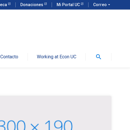
teca
Donaciones
Mi Portal UC
Correo
arrow_drop_down
search
Contacto
Working at Econ UC