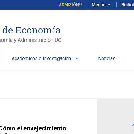
ADMISIÓN
Medios
arrow_drop_down
Biblio
o de Economía
nomía y Administración UC
Académicos e Investigación
Noticias
arrow_drop_down
 Cómo el envejecimiento