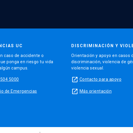
NCIAS UC
DISCRIMINACIÓN Y VIOL
n caso de accidente o
Orientación y apoyo en casos 
que ponga en riesgo tu vida
discriminación, violencia de g
 algún campus.
violencia sexual.
launch
5504 5000
Contacto para apoyo
launch
sitio de Emergencias
Más orientación