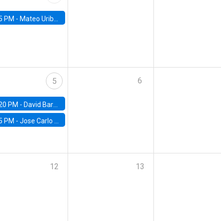
5 PM -
Mateo Uribe-Castro, Universidad de los Andes (Colombia)
6
5
20 PM -
David Bardey, Universidad de los Andes - CEDE
5 PM -
Jose Carlo Bermudez, UC (ME) & World Bank
12
13