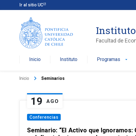
Ir al sitio UC
Institut
Facultad de Eco
Inicio
Instituto
Programas
arrow_drop_down
keyboard_arrow_right
Inicio
Seminarios
19
AGO
Conferencias
Seminario: “El Activo que Ignoramos: