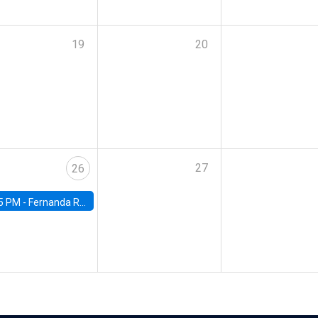
19
20
27
26
5 PM -
Fernanda Rojas Ampuero, University of Wisconsin-Madison