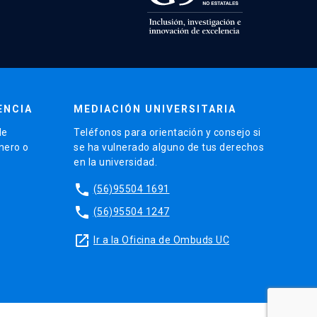
ENCIA
MEDIACIÓN UNIVERSITARIA
de
Teléfonos para orientación y consejo si
énero o
se ha vulnerado alguno de tus derechos
en la universidad.
phone
(56)95504 1691
phone
(56)95504 1247
launch
Ir a la Oficina de Ombuds UC