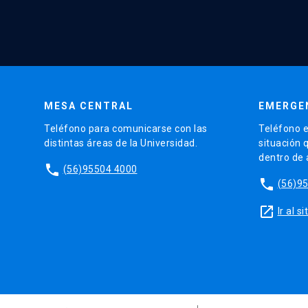
MESA CENTRAL
EMERGE
Teléfono para comunicarse con las
Teléfono e
distintas áreas de la Universidad.
situación 
dentro de
phone
(56)95504 4000
phone
(56)9
launch
Ir al 