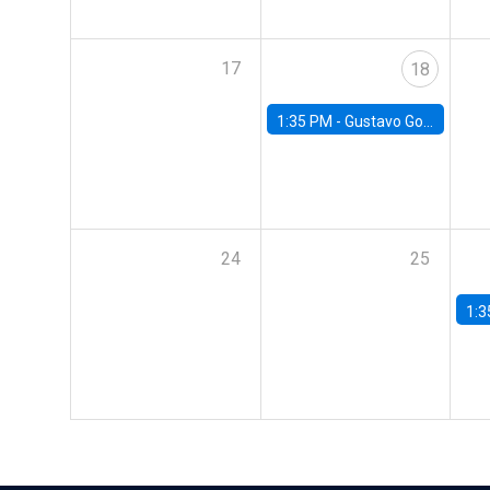
17
18
1:35 PM -
Gustavo González, Banco Central de Chile
24
25
1:3