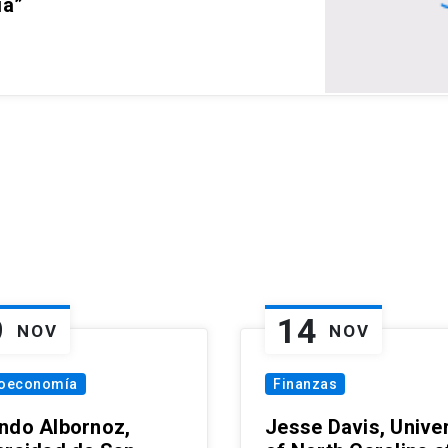
ia”
9
14
NOV
NOV
oeconomía
Finanzas
ndo Albornoz,
Jesse Davis, Univer