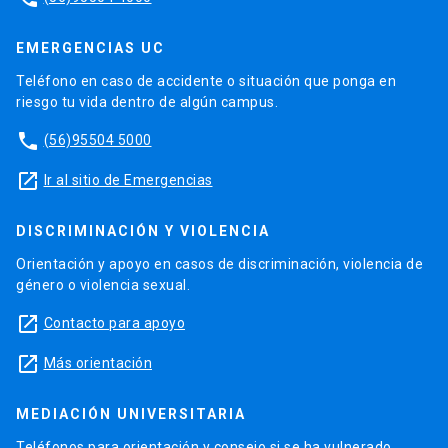
EMERGENCIAS UC
Teléfono en caso de accidente o situación que ponga en
riesgo tu vida dentro de algún campus.
phone
(56)95504 5000
launch
Ir al sitio de Emergencias
DISCRIMINACIÓN Y VIOLENCIA
Orientación y apoyo en casos de discriminación, violencia de
género o violencia sexual.
launch
Contacto para apoyo
launch
Más orientación
MEDIACIÓN UNIVERSITARIA
Teléfonos para orientación y consejo si se ha vulnerado