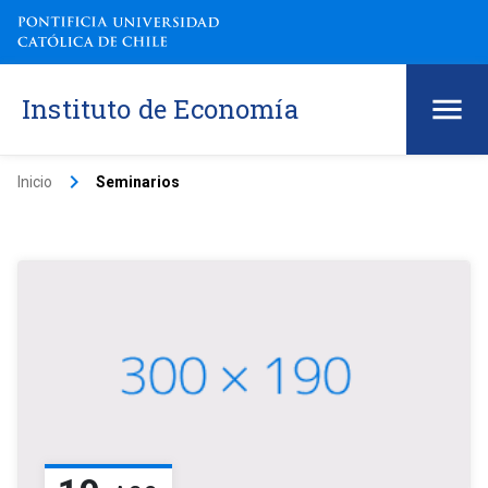
Instituto de Economía
keyboard_arrow_right
Inicio
Seminarios