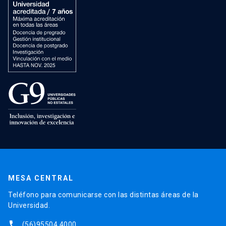
MESA CENTRAL
Teléfono para comunicarse con las distintas áreas de la
Universidad.
phone
(56)95504 4000