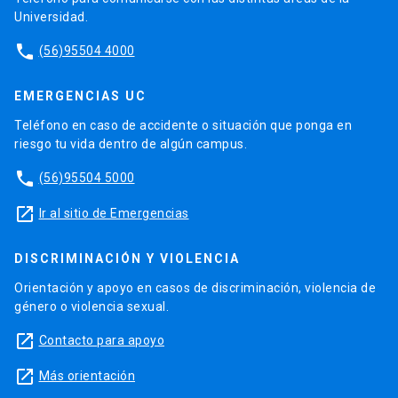
Universidad.
phone
(56)95504 4000
EMERGENCIAS UC
Teléfono en caso de accidente o situación que ponga en
riesgo tu vida dentro de algún campus.
phone
(56)95504 5000
launch
Ir al sitio de Emergencias
DISCRIMINACIÓN Y VIOLENCIA
Orientación y apoyo en casos de discriminación, violencia de
género o violencia sexual.
launch
Contacto para apoyo
launch
Más orientación