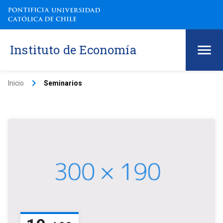
Instituto de Economía
keyboard_arrow_right
Inicio
Seminarios