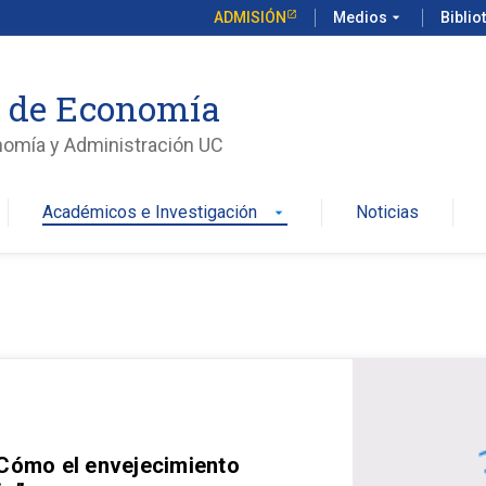
ADMISIÓN
Medios
arrow_drop_down
Biblio
o de Economía
nomía y Administración UC
Académicos e Investigación
Noticias
arrow_drop_down
 Cómo el envejecimiento