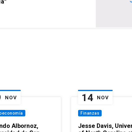
ia”
9
14
NOV
NOV
oeconomía
Finanzas
ndo Albornoz,
Jesse Davis, Univer