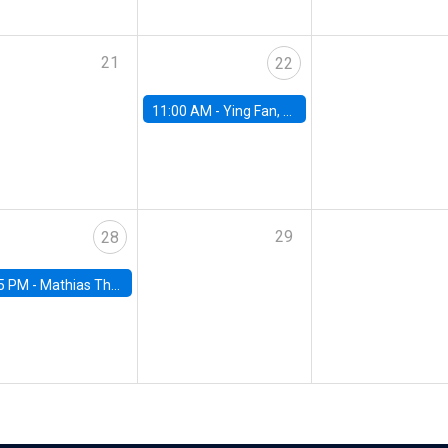
21
22
11:00 AM -
Ying Fan, University of Michigan
29
28
5 PM -
Mathias Thoenig, University of Lausanne