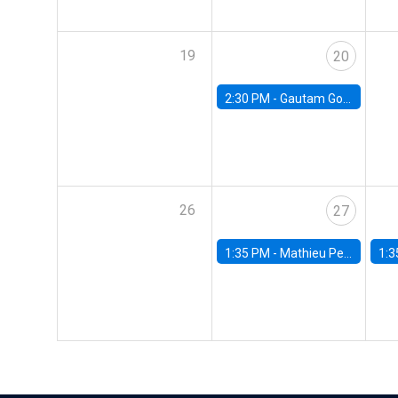
19
20
2:30 PM -
Gautam Gowrisankaran, Columbia University
26
27
1:35 PM -
Mathieu Pedemonte, IDB
1:3