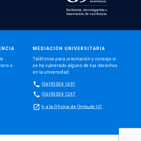
ENCIA
MEDIACIÓN UNIVERSITARIA
de
Teléfonos para orientación y consejo si
énero o
se ha vulnerado alguno de tus derechos
en la universidad.
phone
(56)95504 1691
phone
(56)95504 1247
launch
Ir a la Oficina de Ombuds UC