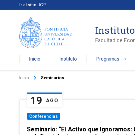
Ir al sitio UC
Institut
Facultad de Eco
Inicio
Instituto
Programas
arrow_drop_down
keyboard_arrow_right
Inicio
Seminarios
19
AGO
Conferencias
Seminario: “El Activo que Ignoramos: