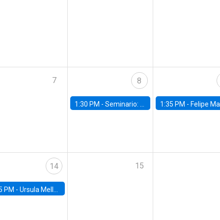
7
8
1:30 PM -
Seminario: “Recuperando la humanidad para progresar en la era de la IA»
1:35 PM -
Felipe Martínez, alumno Doctorado en Ec
15
14
5 PM -
Ursula Mello, Insper - Institute of Education and Research