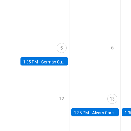
6
5
1:35 PM -
Germán Cubas, University of Houston
12
13
1:35 PM -
Alvaro Garcia-Marin, Universidad de Los Andes
1:3