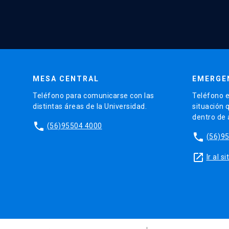
MESA CENTRAL
EMERGE
Teléfono para comunicarse con las
Teléfono e
distintas áreas de la Universidad.
situación 
dentro de
phone
(56)95504 4000
phone
(56)9
launch
Ir al 