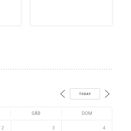
TODAY
SÁB
DOM
2
3
4