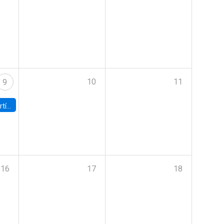
10
11
9
onomía UC
16
17
18