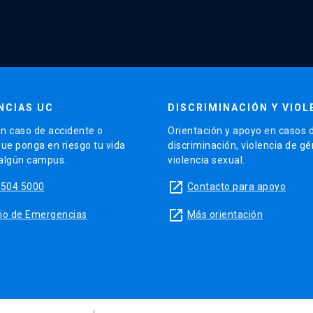
NCIAS UC
DISCRIMINACIÓN Y VIOL
n caso de accidente o
Orientación y apoyo en casos 
que ponga en riesgo tu vida
discriminación, violencia de g
 algún campus.
violencia sexual.
launch
5504 5000
Contacto para apoyo
launch
sitio de Emergencias
Más orientación