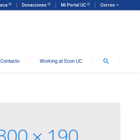
teca
Donaciones
Mi Portal UC
Correo
arrow_drop_down
search
Contacto
Working at Econ UC