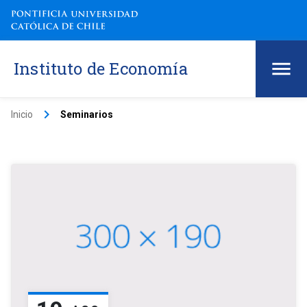
Instituto de Economía
keyboard_arrow_right
Inicio
Seminarios