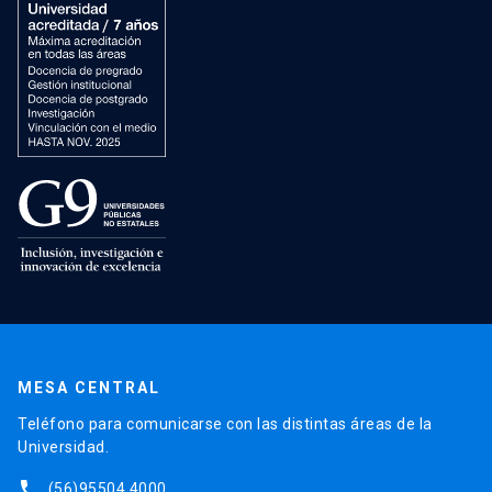
MESA CENTRAL
Teléfono para comunicarse con las distintas áreas de la
Universidad.
phone
(56)95504 4000