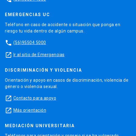
EMERGENCIAS UC
Teléfono en caso de accidente o situación que ponga en
riesgo tu vida dentro de algún campus.
phone
(56)95504 5000
launch
Ir al sitio de Emergencias
DISCRIMINACIÓN Y VIOLENCIA
Orientación y apoyo en casos de discriminación, violencia de
género o violencia sexual.
launch
Contacto para apoyo
launch
Más orientación
MEDIACIÓN UNIVERSITARIA
Teléfonos para orientación y consejo si se ha vulnerado