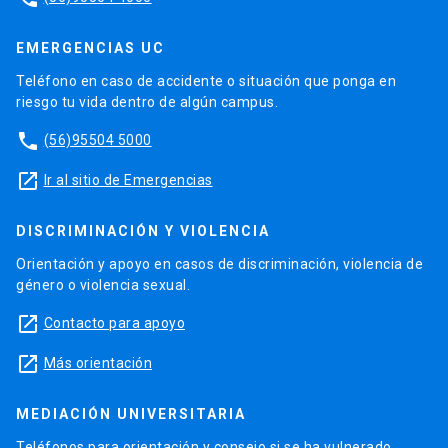
EMERGENCIAS UC
Teléfono en caso de accidente o situación que ponga en
riesgo tu vida dentro de algún campus.
phone
(56)95504 5000
launch
Ir al sitio de Emergencias
DISCRIMINACIÓN Y VIOLENCIA
Orientación y apoyo en casos de discriminación, violencia de
género o violencia sexual.
launch
Contacto para apoyo
launch
Más orientación
MEDIACIÓN UNIVERSITARIA
Teléfonos para orientación y consejo si se ha vulnerado