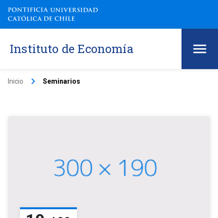
Instituto de Economía
keyboard_arrow_right
Inicio
Seminarios