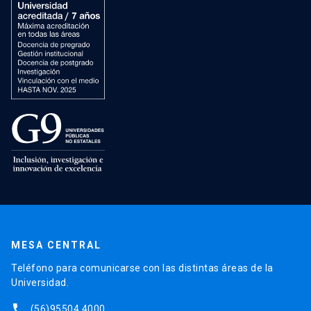
MESA CENTRAL
Teléfono para comunicarse con las distintas áreas de la
Universidad.
phone
(56)95504 4000