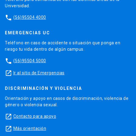
Universidad.
phone
(56)95504 4000
EMERGENCIAS UC
Teléfono en caso de accidente o situación que ponga en
riesgo tu vida dentro de algún campus.
phone
(56)95504 5000
launch
Ir al sitio de Emergencias
DISCRIMINACIÓN Y VIOLENCIA
Orientación y apoyo en casos de discriminación, violencia de
género o violencia sexual.
launch
Contacto para apoyo
launch
Más orientación