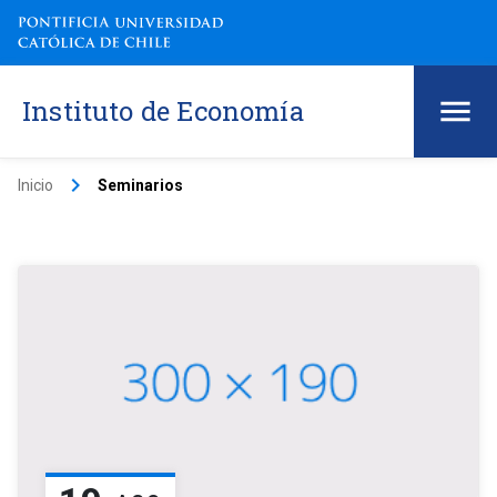
Instituto de Economía
keyboard_arrow_right
Inicio
Seminarios