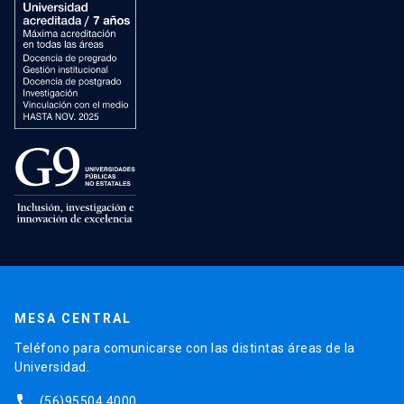
MESA CENTRAL
Teléfono para comunicarse con las distintas áreas de la
Universidad.
phone
(56)95504 4000