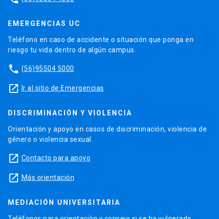
EMERGENCIAS UC
Teléfono en caso de accidente o situación que ponga en
riesgo tu vida dentro de algún campus.
phone
(56)95504 5000
launch
Ir al sitio de Emergencias
DISCRIMINACIÓN Y VIOLENCIA
Orientación y apoyo en casos de discriminación, violencia de
género o violencia sexual.
launch
Contacto para apoyo
launch
Más orientación
MEDIACIÓN UNIVERSITARIA
Teléfonos para orientación y consejo si se ha vulnerado