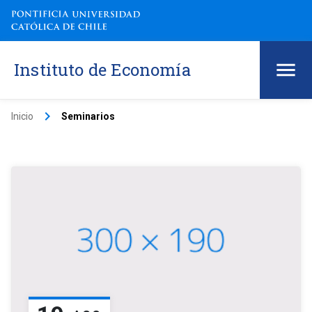
Instituto de Economía
keyboard_arrow_right
Inicio
Seminarios