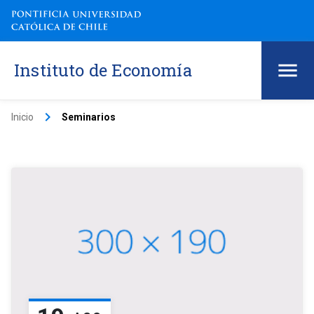
Instituto de Economía
keyboard_arrow_right
Inicio
Seminarios