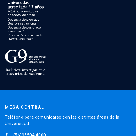
MESA CENTRAL
Teléfono para comunicarse con las distintas áreas de la
Universidad.
phone
(56)95504 4000