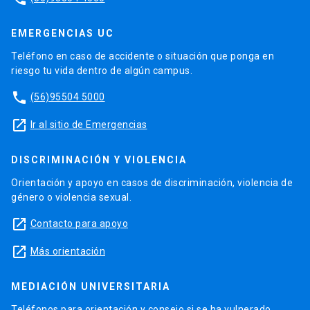
EMERGENCIAS UC
Teléfono en caso de accidente o situación que ponga en
riesgo tu vida dentro de algún campus.
phone
(56)95504 5000
launch
Ir al sitio de Emergencias
DISCRIMINACIÓN Y VIOLENCIA
Orientación y apoyo en casos de discriminación, violencia de
género o violencia sexual.
launch
Contacto para apoyo
launch
Más orientación
MEDIACIÓN UNIVERSITARIA
Teléfonos para orientación y consejo si se ha vulnerado