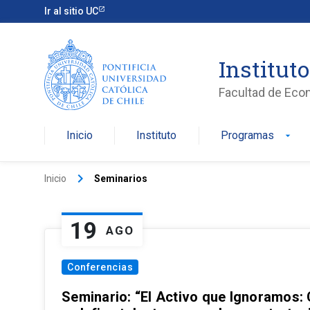
Ir al sitio UC
Institut
Facultad de Eco
Inicio
Instituto
Programas
arrow_drop_down
keyboard_arrow_right
Inicio
Seminarios
19
AGO
Conferencias
Seminario: “El Activo que Ignoramos: