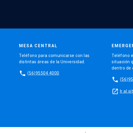
MESA CENTRAL
EMERGE
Teléfono para comunicarse con las
Teléfono e
distintas áreas de la Universidad.
situación 
dentro de
phone
(56)95504 4000
phone
(56)9
launch
Ir al 