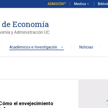
ADMISIÓN
Medios
arrow_drop_down
Biblio
o de Economía
nomía y Administración UC
Académicos e Investigación
Noticias
arrow_drop_down
 Cómo el envejecimiento