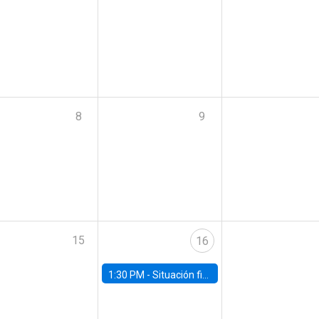
8
9
15
16
1:30 PM -
Situación fiscal: cierre 2025 y perspectivas de mediano plazo 2026–2030