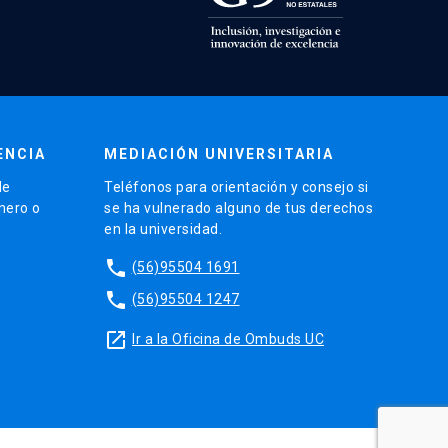
ENCIA
MEDIACIÓN UNIVERSITARIA
de
Teléfonos para orientación y consejo si
énero o
se ha vulnerado alguno de tus derechos
en la universidad.
phone
(56)95504 1691
phone
(56)95504 1247
launch
Ir a la Oficina de Ombuds UC