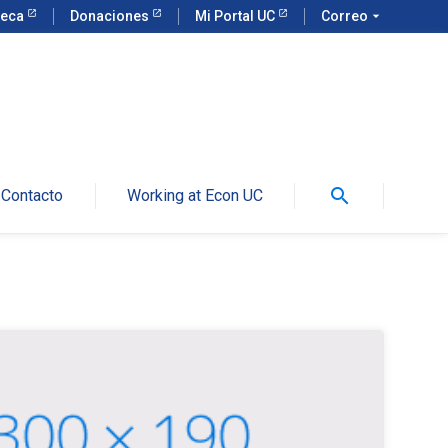
teca
Donaciones
Mi Portal UC
Correo
arrow_drop_down
search
Contacto
Working at Econ UC