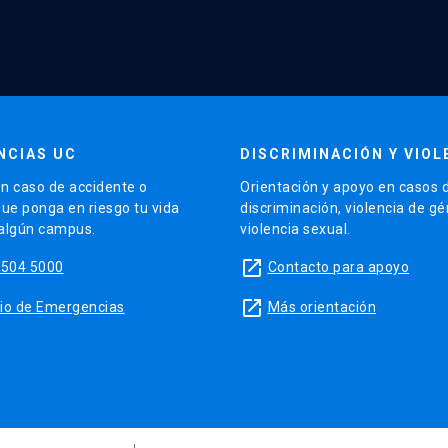
NCIAS UC
DISCRIMINACIÓN Y VIOL
n caso de accidente o
Orientación y apoyo en casos 
que ponga en riesgo tu vida
discriminación, violencia de g
 algún campus.
violencia sexual.
launch
5504 5000
Contacto para apoyo
launch
sitio de Emergencias
Más orientación