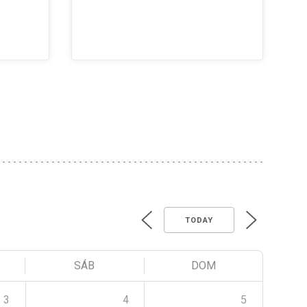
TODAY
SÁB
DOM
3
4
5