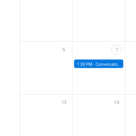
6
7
1:30 PM -
Conversatorio | Pobreza: La mirada de León XIV
13
14