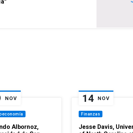
ia”
9
14
NOV
NOV
oeconomía
Finanzas
ndo Albornoz,
Jesse Davis, Univer