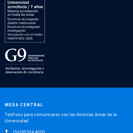
MESA CENTRAL
Teléfono para comunicarse con las distintas áreas de la
Universidad.
phone
(56)95504 4000