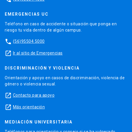
EMERGENCIAS UC
Teléfono en caso de accidente o situación que ponga en
riesgo tu vida dentro de algún campus.
phone
(56)95504 5000
launch
Ir al sitio de Emergencias
DISCRIMINACIÓN Y VIOLENCIA
Orientación y apoyo en casos de discriminación, violencia de
género o violencia sexual.
launch
Contacto para apoyo
launch
Más orientación
MEDIACIÓN UNIVERSITARIA
Teléfonos para orientación y consejo si se ha vulnerado