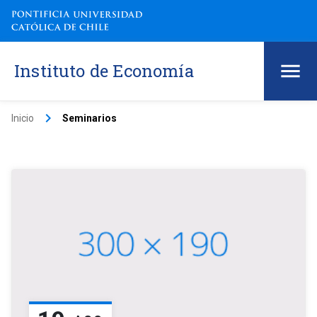
Instituto de Economía
keyboard_arrow_right
Inicio
Seminarios