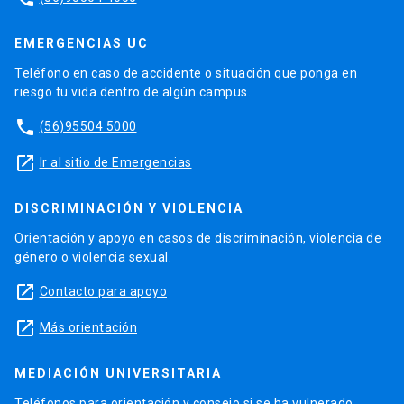
EMERGENCIAS UC
Teléfono en caso de accidente o situación que ponga en
riesgo tu vida dentro de algún campus.
phone
(56)95504 5000
launch
Ir al sitio de Emergencias
DISCRIMINACIÓN Y VIOLENCIA
Orientación y apoyo en casos de discriminación, violencia de
género o violencia sexual.
launch
Contacto para apoyo
launch
Más orientación
MEDIACIÓN UNIVERSITARIA
Teléfonos para orientación y consejo si se ha vulnerado