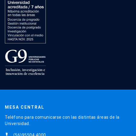
MESA CENTRAL
Teléfono para comunicarse con las distintas áreas de la
Universidad.
phone
(56)95504 4000