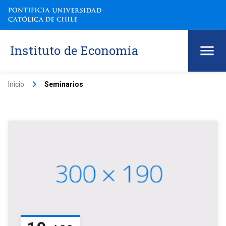
Instituto de Economía
keyboard_arrow_right
Inicio
Seminarios