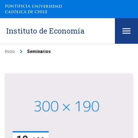
Instituto de Economía
keyboard_arrow_right
Inicio
Seminarios