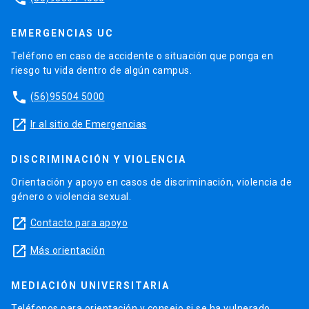
EMERGENCIAS UC
Teléfono en caso de accidente o situación que ponga en
riesgo tu vida dentro de algún campus.
phone
(56)95504 5000
launch
Ir al sitio de Emergencias
DISCRIMINACIÓN Y VIOLENCIA
Orientación y apoyo en casos de discriminación, violencia de
género o violencia sexual.
launch
Contacto para apoyo
launch
Más orientación
MEDIACIÓN UNIVERSITARIA
Teléfonos para orientación y consejo si se ha vulnerado