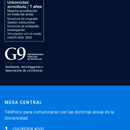
MESA CENTRAL
Teléfono para comunicarse con las distintas áreas de la
Universidad.
phone
(56)95504 4000