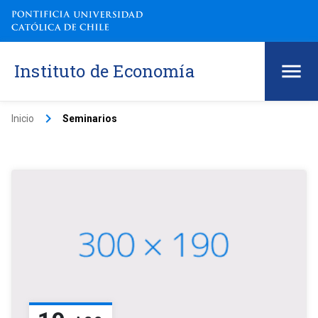
Instituto de Economía
keyboard_arrow_right
Inicio
Seminarios