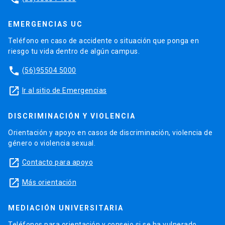
EMERGENCIAS UC
Teléfono en caso de accidente o situación que ponga en
riesgo tu vida dentro de algún campus.
phone
(56)95504 5000
launch
Ir al sitio de Emergencias
DISCRIMINACIÓN Y VIOLENCIA
Orientación y apoyo en casos de discriminación, violencia de
género o violencia sexual.
launch
Contacto para apoyo
launch
Más orientación
MEDIACIÓN UNIVERSITARIA
Teléfonos para orientación y consejo si se ha vulnerado