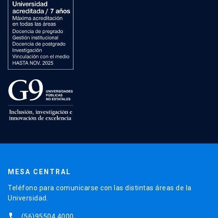
MESA CENTRAL
Teléfono para comunicarse con las distintas áreas de la
Universidad.
phone
(56)95504 4000