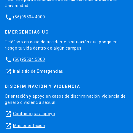
Universidad.
phone
(56)95504 4000
EMERGENCIAS UC
Teléfono en caso de accidente o situación que ponga en
riesgo tu vida dentro de algún campus.
phone
(56)95504 5000
launch
Ir al sitio de Emergencias
DISCRIMINACIÓN Y VIOLENCIA
Orientación y apoyo en casos de discriminación, violencia de
género o violencia sexual.
launch
Contacto para apoyo
launch
Más orientación