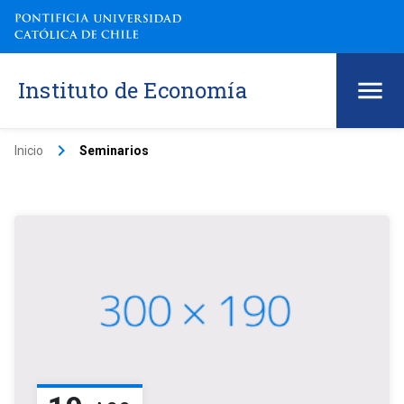
Instituto de Economía
keyboard_arrow_right
Inicio
Seminarios