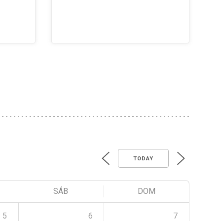
TODAY
SÁB
DOM
5
6
7