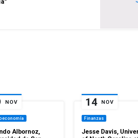
ia”
9
14
NOV
NOV
oeconomía
Finanzas
ndo Albornoz,
Jesse Davis, Univer