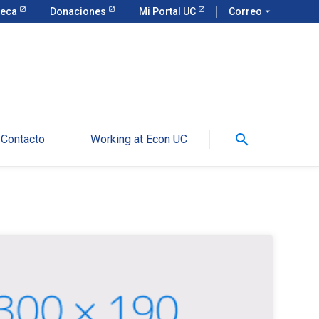
teca
Donaciones
Mi Portal UC
Correo
arrow_drop_down
search
Contacto
Working at Econ UC