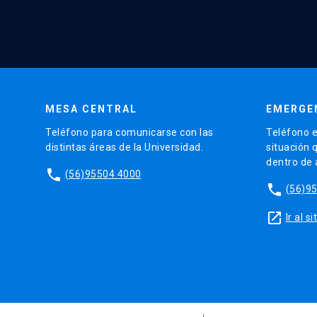
MESA CENTRAL
EMERGE
Teléfono para comunicarse con las
Teléfono e
distintas áreas de la Universidad.
situación 
dentro de
phone
(56)95504 4000
phone
(56)9
launch
Ir al 