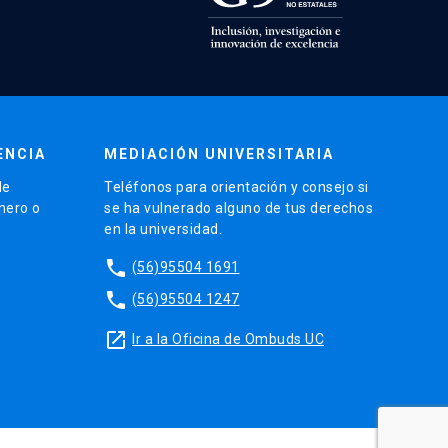
ENCIA
MEDIACIÓN UNIVERSITARIA
de
Teléfonos para orientación y consejo si
énero o
se ha vulnerado alguno de tus derechos
en la universidad.
phone
(56)95504 1691
phone
(56)95504 1247
launch
Ir a la Oficina de Ombuds UC