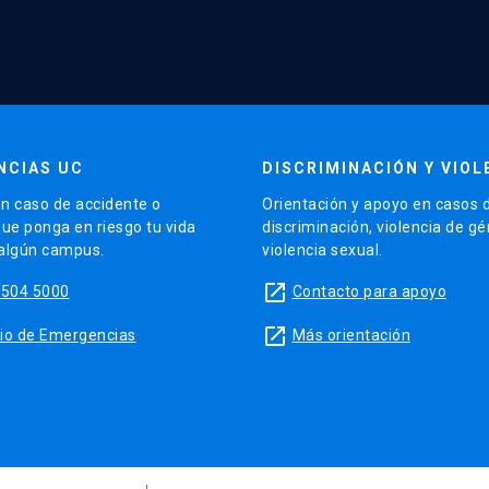
NCIAS UC
DISCRIMINACIÓN Y VIOL
n caso de accidente o
Orientación y apoyo en casos 
que ponga en riesgo tu vida
discriminación, violencia de g
 algún campus.
violencia sexual.
launch
5504 5000
Contacto para apoyo
launch
sitio de Emergencias
Más orientación