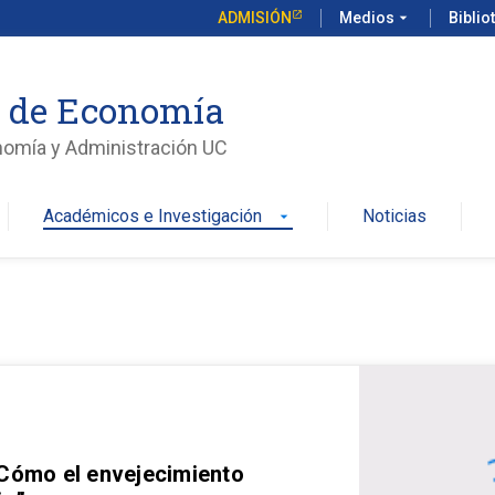
ADMISIÓN
Medios
arrow_drop_down
Biblio
o de Economía
nomía y Administración UC
Académicos e Investigación
Noticias
arrow_drop_down
 Cómo el envejecimiento