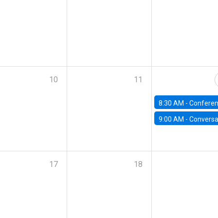
10
11
8:30 AM -
Conferencia | IX Annual Santiago Macro 
9:00 AM -
Conversatorio | Avances en estudios de competencia en mercados fina
17
18