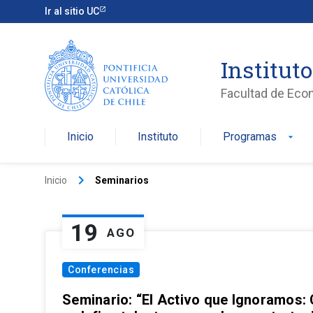
Ir al sitio UC
Institut
Facultad de Eco
Inicio
Instituto
Programas
arrow_drop_down
keyboard_arrow_right
Inicio
Seminarios
19
AGO
Conferencias
Seminario: “El Activo que Ignoramos: