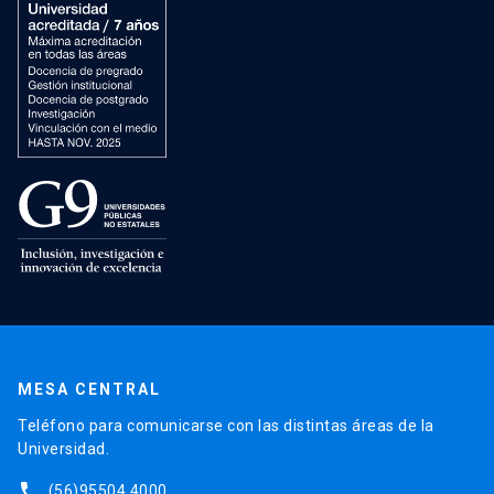
MESA CENTRAL
Teléfono para comunicarse con las distintas áreas de la
Universidad.
phone
(56)95504 4000