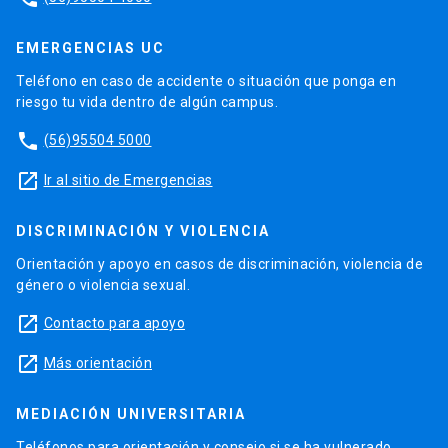
EMERGENCIAS UC
Teléfono en caso de accidente o situación que ponga en
riesgo tu vida dentro de algún campus.
phone
(56)95504 5000
launch
Ir al sitio de Emergencias
DISCRIMINACIÓN Y VIOLENCIA
Orientación y apoyo en casos de discriminación, violencia de
género o violencia sexual.
launch
Contacto para apoyo
launch
Más orientación
MEDIACIÓN UNIVERSITARIA
Teléfonos para orientación y consejo si se ha vulnerado