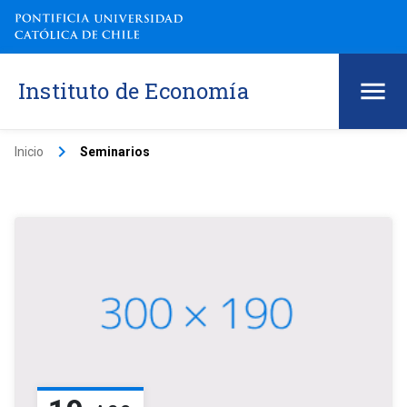
Instituto de Economía
keyboard_arrow_right
Inicio
Seminarios