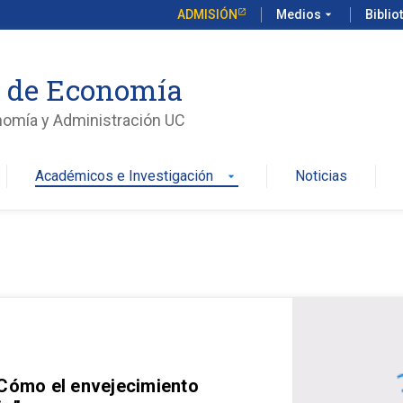
ADMISIÓN
Medios
arrow_drop_down
Biblio
o de Economía
nomía y Administración UC
Académicos e Investigación
Noticias
arrow_drop_down
 Cómo el envejecimiento