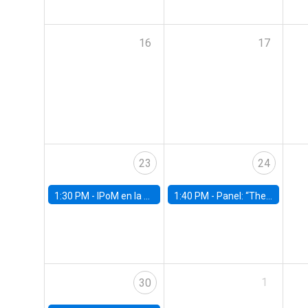
16
17
23
24
1:30 PM -
IPoM en la Facultad
1:40 PM -
Panel: “The Economic Burden of Mental Health in Children and Adolescents: Why Expanding Access Matters”
1
30