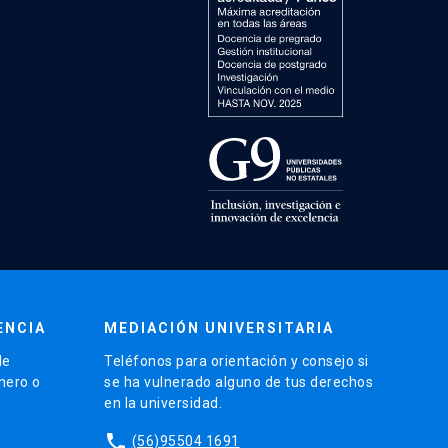
ENCIA
MEDIACIÓN UNIVERSITARIA
de
Teléfonos para orientación y consejo si
énero o
se ha vulnerado alguno de tus derechos
en la universidad.
phone
(56)95504 1691