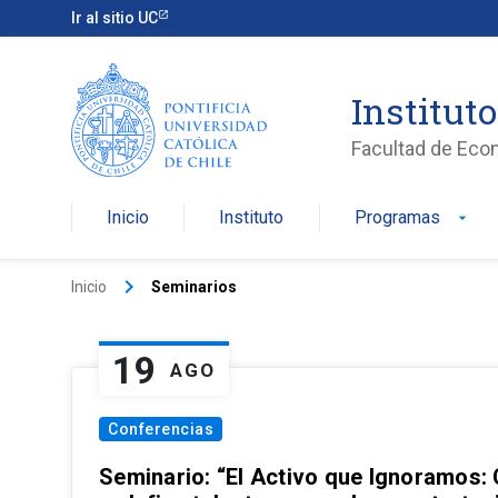
Ir al sitio UC
Institut
Facultad de Eco
Inicio
Instituto
Programas
arrow_drop_down
keyboard_arrow_right
Inicio
Seminarios
19
AGO
Conferencias
Seminario: “El Activo que Ignoramos: