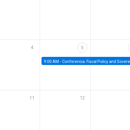
4
5
9:00 AM -
Conferencia: Fiscal Policy and Sovereign D
11
12