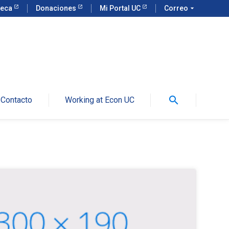
teca
Donaciones
Mi Portal UC
Correo
arrow_drop_down
search
Contacto
Working at Econ UC