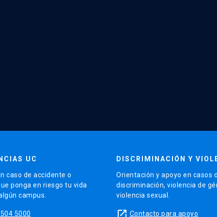
NCIAS UC
DISCRIMINACIÓN Y VIOL
n caso de accidente o
Orientación y apoyo en casos 
que ponga en riesgo tu vida
discriminación, violencia de g
 algún campus.
violencia sexual.
launch
5504 5000
Contacto para apoyo