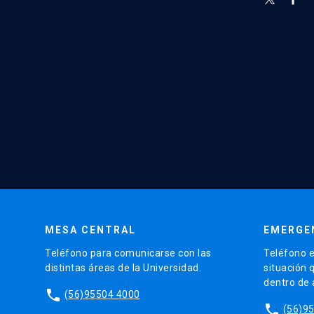
MESA CENTRAL
EMERGE
Teléfono para comunicarse con las
Teléfono e
distintas áreas de la Universidad.
situación 
dentro de
phone
(56)95504 4000
phone
(56)9