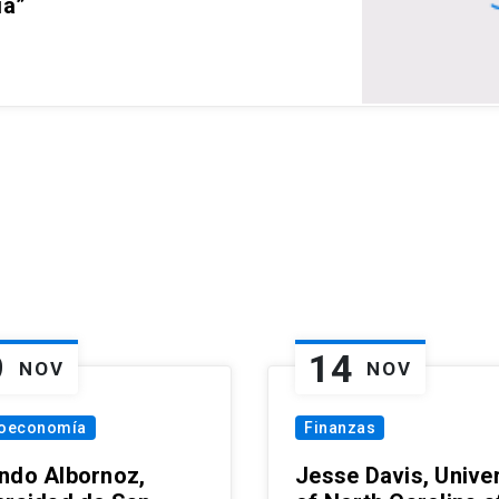
ia”
9
14
NOV
NOV
oeconomía
Finanzas
ndo Albornoz,
Jesse Davis, Univer