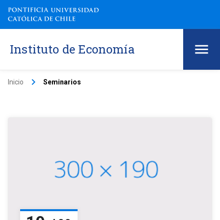
Instituto de Economía
keyboard_arrow_right
Inicio
Seminarios