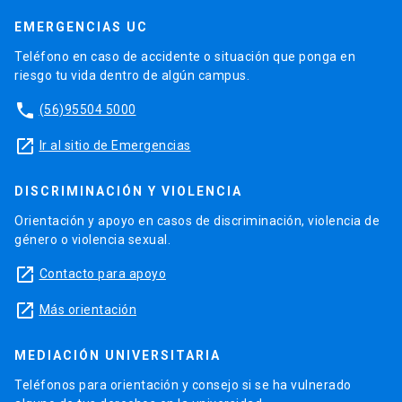
EMERGENCIAS UC
Teléfono en caso de accidente o situación que ponga en
riesgo tu vida dentro de algún campus.
phone
(56)95504 5000
launch
Ir al sitio de Emergencias
DISCRIMINACIÓN Y VIOLENCIA
Orientación y apoyo en casos de discriminación, violencia de
género o violencia sexual.
launch
Contacto para apoyo
launch
Más orientación
MEDIACIÓN UNIVERSITARIA
Teléfonos para orientación y consejo si se ha vulnerado