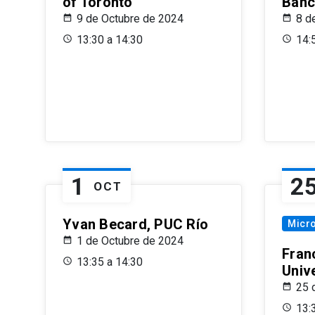
of Toronto
Banc
9 de Octubre de 2024
8 d
13:30 a 14:30
14:
1
2
OCT
Yvan Becard, PUC Río
Micr
1 de Octubre de 2024
Fran
13:35 a 14:30
Univ
25 
13: