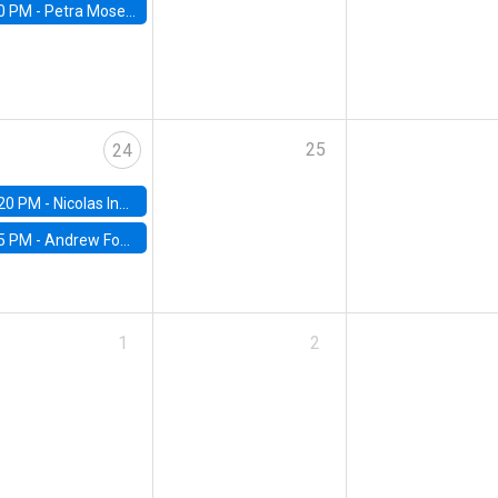
0 PM -
Petra Moser, NYU Stern
25
24
20 PM -
Nicolas Inostroza, Rotman School of Management, University of Toronto
5 PM -
Andrew Foster, Brown University
1
2