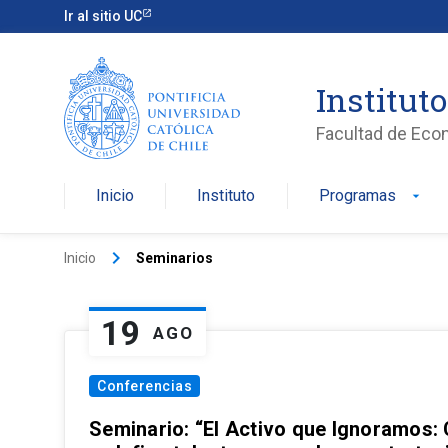
Ir al sitio UC
Institut
Facultad de Eco
Inicio
Instituto
Programas
arrow_drop_down
keyboard_arrow_right
Inicio
Seminarios
19
AGO
Conferencias
Seminario: “El Activo que Ignoramos: