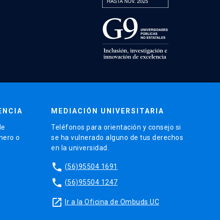
ENCIA
MEDIACIÓN UNIVERSITARIA
de
Teléfonos para orientación y consejo si
énero o
se ha vulnerado alguno de tus derechos
en la universidad.
phone
(56)95504 1691
phone
(56)95504 1247
launch
Ir a la Oficina de Ombuds UC