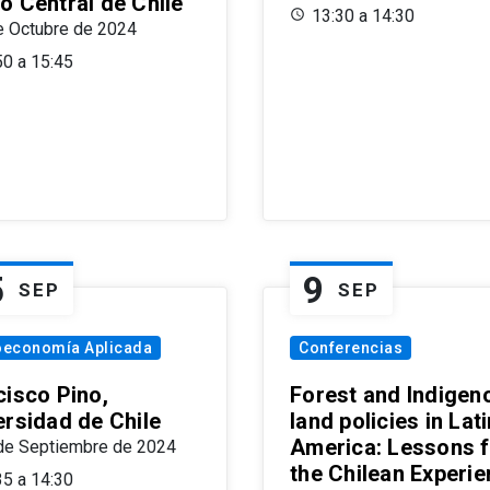
o Central de Chile
13:30 a 14:30
e Octubre de 2024
50 a 15:45
5
9
SEP
SEP
oeconomía Aplicada
Conferencias
cisco Pino,
Forest and Indigen
ersidad de Chile
land policies in Lati
America: Lessons 
de Septiembre de 2024
the Chilean Experi
35 a 14:30