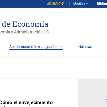
ADMISIÓN
Medios
arrow_drop_down
Biblio
o de Economía
nomía y Administración UC
Académicos e Investigación
Noticias
arrow_drop_down
 Cómo el envejecimiento