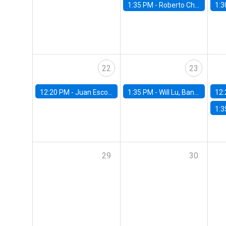
1:35 PM -
Roberto Chang, Rutgers University
1:3
22
23
12:20 PM -
Juan Escobar, Universidad de Chile
1:35 PM -
Will Lu, Banco Central de Chile
12:
1:3
29
30