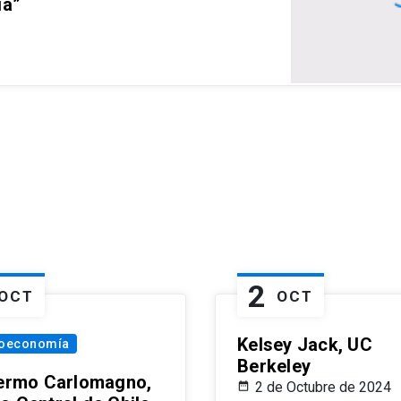
ia”
2
OCT
OCT
Kelsey Jack, UC
oeconomía
Berkeley
lermo Carlomagno,
2 de Octubre de 2024