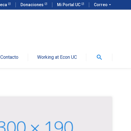
teca
Donaciones
Mi Portal UC
Correo
arrow_drop_down
search
Contacto
Working at Econ UC