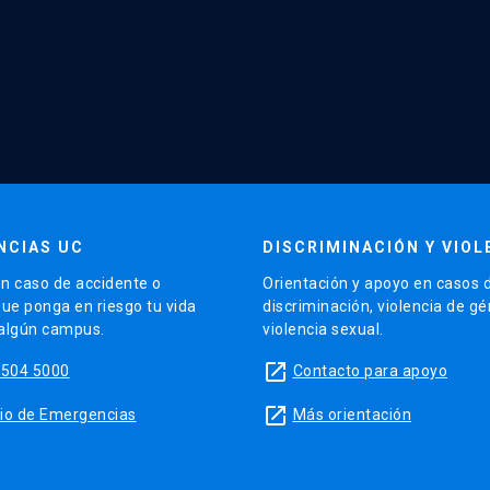
NCIAS UC
DISCRIMINACIÓN Y VIOL
n caso de accidente o
Orientación y apoyo en casos 
que ponga en riesgo tu vida
discriminación, violencia de g
 algún campus.
violencia sexual.
launch
5504 5000
Contacto para apoyo
launch
sitio de Emergencias
Más orientación