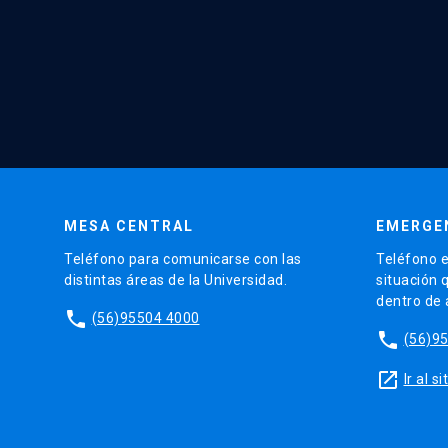
MESA CENTRAL
EMERGE
Teléfono para comunicarse con las
Teléfono e
distintas áreas de la Universidad.
situación 
dentro de
phone
(56)95504 4000
phone
(56)9
launch
Ir al 