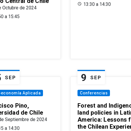
o Central de Chile
13:30 a 14:30
e Octubre de 2024
50 a 15:45
5
9
SEP
SEP
oeconomía Aplicada
Conferencias
cisco Pino,
Forest and Indigen
ersidad de Chile
land policies in Lati
America: Lessons 
de Septiembre de 2024
the Chilean Experi
35 a 14:30