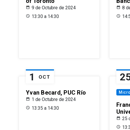
of Toronto
Banc
9 de Octubre de 2024
8 d
13:30 a 14:30
14:
1
2
OCT
Yvan Becard, PUC Río
Micr
1 de Octubre de 2024
Fran
13:35 a 14:30
Univ
25 
13: