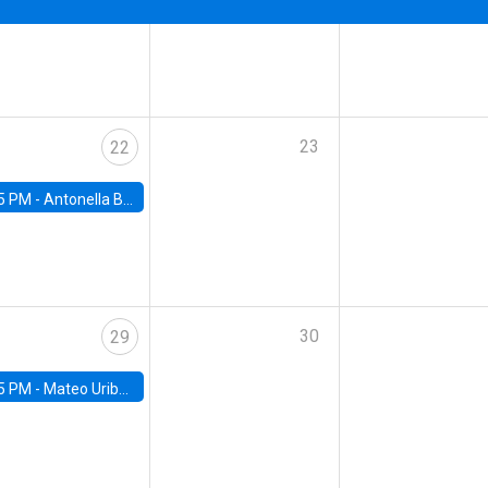
23
22
5 PM -
Antonella Bancalari, Institute for Fiscal Studies (IFS) and Research Associate at University College London (UCL)
30
29
5 PM -
Mateo Uribe-Castro, Universidad de los Andes (Colombia)