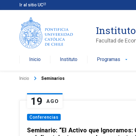
Ir al sitio UC
Institut
Facultad de Eco
Inicio
Instituto
Programas
arrow_drop_down
keyboard_arrow_right
Inicio
Seminarios
19
AGO
Conferencias
Seminario: “El Activo que Ignoramos: