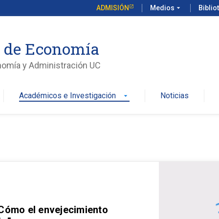
ADMISIÓN
Medios
arrow_drop_down
Biblio
o de Economía
nomía y Administración UC
Académicos e Investigación
Noticias
arrow_drop_down
 Cómo el envejecimiento