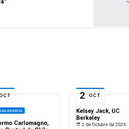
ia”
2
OCT
OCT
Kelsey Jack, UC
oeconomía
Berkeley
lermo Carlomagno,
2 de Octubre de 2024