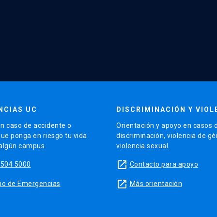
NCIAS UC
DISCRIMINACIÓN Y VIOL
n caso de accidente o
Orientación y apoyo en casos 
que ponga en riesgo tu vida
discriminación, violencia de g
 algún campus.
violencia sexual.
launch
5504 5000
Contacto para apoyo
launch
sitio de Emergencias
Más orientación