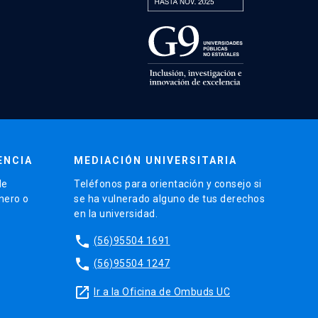
ENCIA
MEDIACIÓN UNIVERSITARIA
de
Teléfonos para orientación y consejo si
énero o
se ha vulnerado alguno de tus derechos
en la universidad.
phone
(56)95504 1691
phone
(56)95504 1247
launch
Ir a la Oficina de Ombuds UC