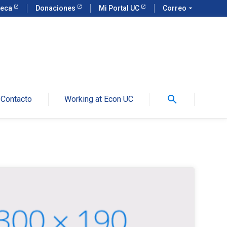
teca
Donaciones
Mi Portal UC
Correo
arrow_drop_down
search
Contacto
Working at Econ UC