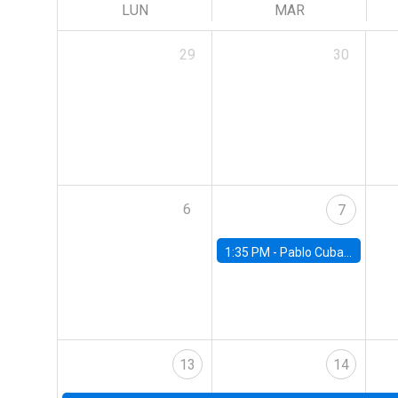
LUN
MAR
29
30
6
7
1:35 PM -
Pablo Cuba, FED Board
13
14