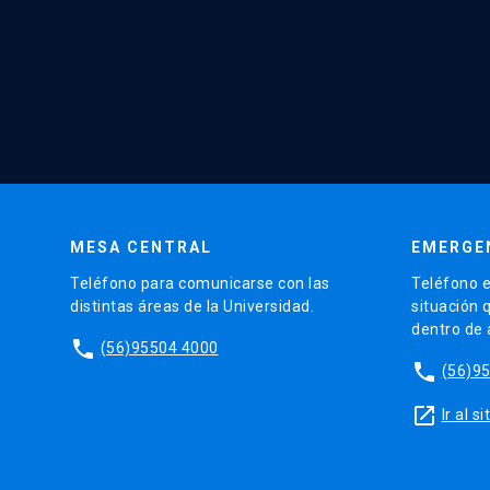
MESA CENTRAL
EMERGE
Teléfono para comunicarse con las
Teléfono e
distintas áreas de la Universidad.
situación 
dentro de
phone
(56)95504 4000
phone
(56)9
launch
Ir al 