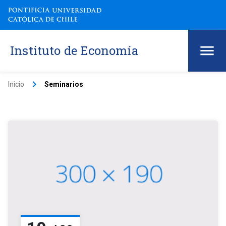
Instituto de Economía
keyboard_arrow_right
Inicio
Seminarios