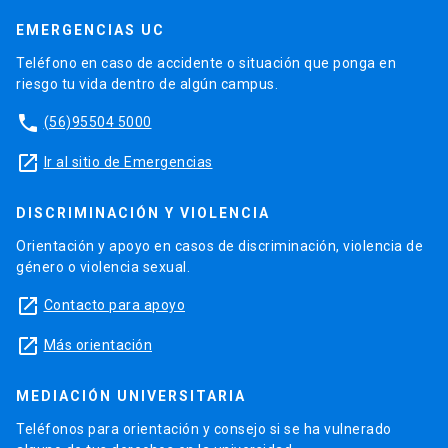
EMERGENCIAS UC
Teléfono en caso de accidente o situación que ponga en
riesgo tu vida dentro de algún campus.
phone
(56)95504 5000
launch
Ir al sitio de Emergencias
DISCRIMINACIÓN Y VIOLENCIA
Orientación y apoyo en casos de discriminación, violencia de
género o violencia sexual.
launch
Contacto para apoyo
launch
Más orientación
MEDIACIÓN UNIVERSITARIA
Teléfonos para orientación y consejo si se ha vulnerado