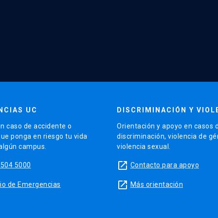
NCIAS UC
DISCRIMINACIÓN Y VIOL
n caso de accidente o
Orientación y apoyo en casos 
que ponga en riesgo tu vida
discriminación, violencia de g
 algún campus.
violencia sexual.
launch
5504 5000
Contacto para apoyo
launch
sitio de Emergencias
Más orientación