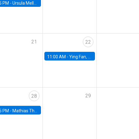
5 PM -
Ursula Mello, Insper - Institute of Education and Research
21
22
11:00 AM -
Ying Fan, University of Michigan
29
28
5 PM -
Mathias Thoenig, University of Lausanne