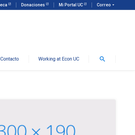
teca
Donaciones
Mi Portal UC
Correo
arrow_drop_down
search
Contacto
Working at Econ UC