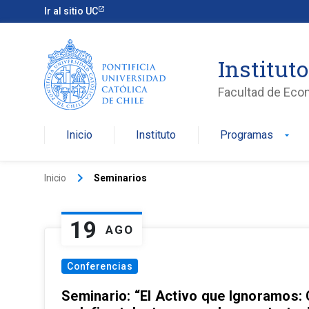
Ir al sitio UC
Institut
Facultad de Eco
Inicio
Instituto
Programas
arrow_drop_down
keyboard_arrow_right
Inicio
Seminarios
19
AGO
Conferencias
Seminario: “El Activo que Ignoramos: