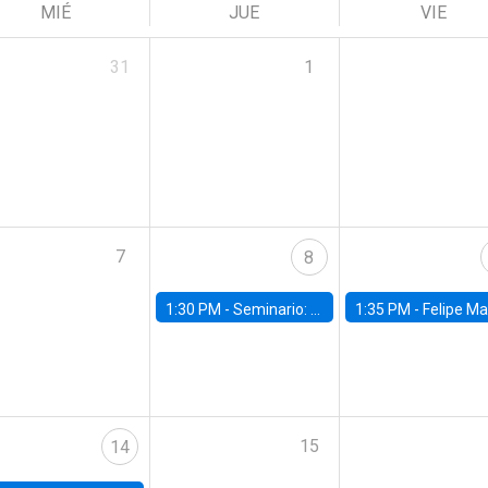
MIÉ
JUE
VIE
31
1
7
8
1:30 PM -
Seminario: “Recuperando la humanidad para progresar en la era de la IA»
1:35 PM -
Felipe Martínez, alumno Doctorado en Ec
15
14