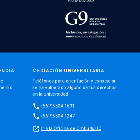
ENCIA
MEDIACIÓN UNIVERSITARIA
de
Teléfonos para orientación y consejo si
énero o
se ha vulnerado alguno de tus derechos
en la universidad.
phone
(56)95504 1691
phone
(56)95504 1247
launch
Ir a la Oficina de Ombuds UC