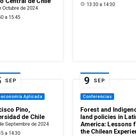
o Central de Chile
13:30 a 14:30
e Octubre de 2024
50 a 15:45
5
9
SEP
SEP
oeconomía Aplicada
Conferencias
cisco Pino,
Forest and Indigen
ersidad de Chile
land policies in Lati
America: Lessons 
de Septiembre de 2024
the Chilean Experi
35 a 14:30