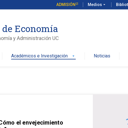
ADMISIÓN
Medios
arrow_drop_down
Biblio
o de Economía
nomía y Administración UC
Académicos e Investigación
Noticias
arrow_drop_down
 Cómo el envejecimiento