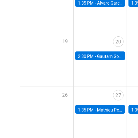
1:35 PM -
Alvaro Garcia-Marin, Universidad de Los Andes
1:3
19
20
2:30 PM -
Gautam Gowrisankaran, Columbia University
26
27
1:35 PM -
Mathieu Pedemonte, IDB
1:3