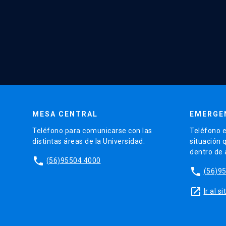
MESA CENTRAL
EMERGE
Teléfono para comunicarse con las
Teléfono e
distintas áreas de la Universidad.
situación 
dentro de
phone
(56)95504 4000
phone
(56)9
launch
Ir al 