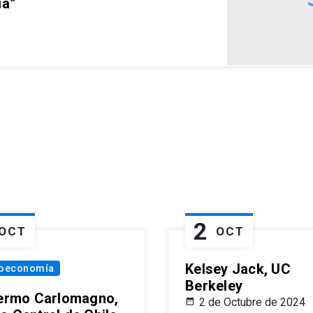
ia”
2
OCT
OCT
Kelsey Jack, UC
oeconomía
Berkeley
lermo Carlomagno,
2 de Octubre de 2024