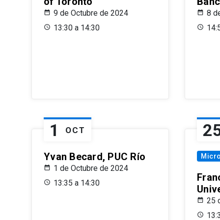
of Toronto
Banc
9 de Octubre de 2024
8 d
13:30 a 14:30
14:
1
2
OCT
Yvan Becard, PUC Río
Micr
1 de Octubre de 2024
Fran
13:35 a 14:30
Univ
25 
13: