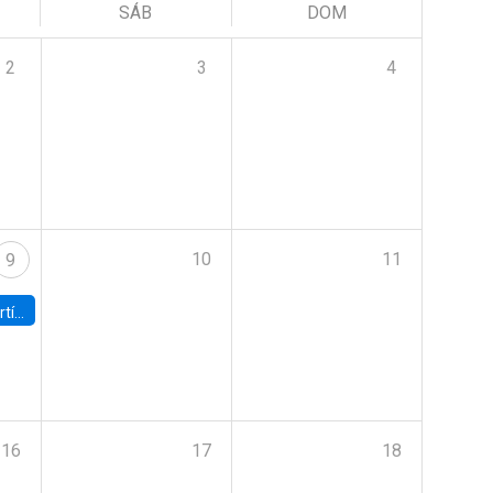
SÁB
DOM
2
3
4
10
11
9
onomía UC
16
17
18