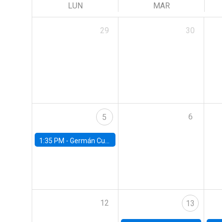
LUN
MAR
29
30
6
5
1:35 PM -
Germán Cubas, University of Houston
12
13