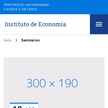
Instituto de Economía
keyboard_arrow_right
Inicio
Seminarios