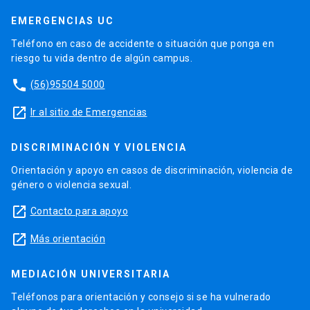
EMERGENCIAS UC
Teléfono en caso de accidente o situación que ponga en
riesgo tu vida dentro de algún campus.
phone
(56)95504 5000
launch
Ir al sitio de Emergencias
DISCRIMINACIÓN Y VIOLENCIA
Orientación y apoyo en casos de discriminación, violencia de
género o violencia sexual.
launch
Contacto para apoyo
launch
Más orientación
MEDIACIÓN UNIVERSITARIA
Teléfonos para orientación y consejo si se ha vulnerado