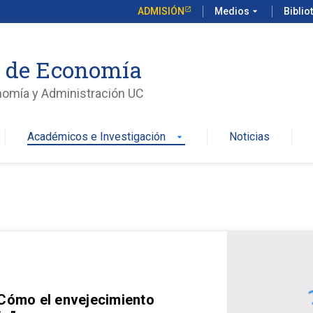
ADMISIÓN
Medios
arrow_drop_down
Biblio
o de Economía
nomía y Administración UC
Académicos e Investigación
Noticias
arrow_drop_down
 Cómo el envejecimiento