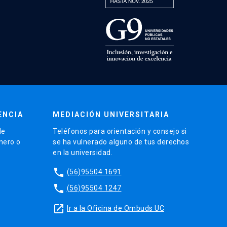
ENCIA
MEDIACIÓN UNIVERSITARIA
de
Teléfonos para orientación y consejo si
énero o
se ha vulnerado alguno de tus derechos
en la universidad.
phone
(56)95504 1691
phone
(56)95504 1247
launch
Ir a la Oficina de Ombuds UC