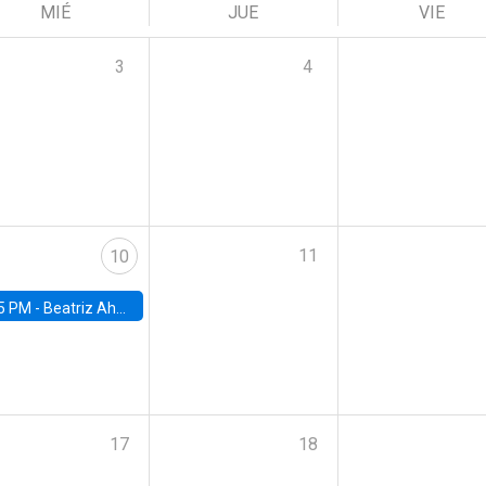
MIÉ
JUE
VIE
3
4
11
10
5 PM -
Beatriz Ahumada, PhD candidate, Universidad de Pittsburgh
17
18