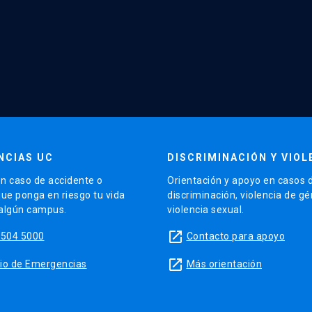
NCIAS UC
DISCRIMINACIÓN Y VIOL
n caso de accidente o
Orientación y apoyo en casos 
que ponga en riesgo tu vida
discriminación, violencia de g
 algún campus.
violencia sexual.
launch
5504 5000
Contacto para apoyo
launch
sitio de Emergencias
Más orientación