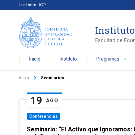
Ir al sitio UC
Institut
Facultad de Eco
Inicio
Instituto
Programas
arrow_drop_down
keyboard_arrow_right
Inicio
Seminarios
19
AGO
Conferencias
Seminario: “El Activo que Ignoramos: