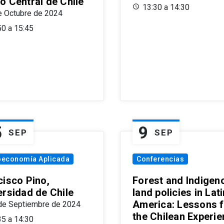
o Central de Chile
13:30 a 14:30
e Octubre de 2024
50 a 15:45
5
9
SEP
SEP
oeconomía Aplicada
Conferencias
cisco Pino,
Forest and Indigen
ersidad de Chile
land policies in Lati
America: Lessons 
de Septiembre de 2024
the Chilean Experi
35 a 14:30