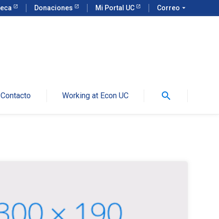
teca
Donaciones
Mi Portal UC
Correo
arrow_drop_down
search
Contacto
Working at Econ UC