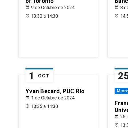
of Toronto
Banc
9 de Octubre de 2024
8 d
13:30 a 14:30
14:
1
2
OCT
Yvan Becard, PUC Río
Micr
1 de Octubre de 2024
Fran
13:35 a 14:30
Univ
25 
13: