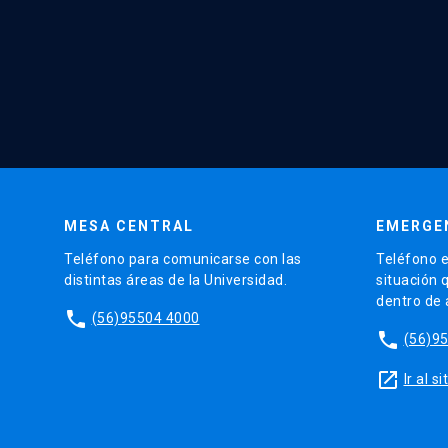
MESA CENTRAL
EMERGE
Teléfono para comunicarse con las
Teléfono e
distintas áreas de la Universidad.
situación 
dentro de
phone
(56)95504 4000
phone
(56)9
launch
Ir al 