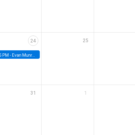
25
24
5 PM -
Evan Munro, Neyman Visiting Assistant Professor in the Department of Statistics at UC Berkeley
31
1