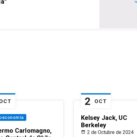
ia”
2
OCT
OCT
Kelsey Jack, UC
oeconomía
Berkeley
lermo Carlomagno,
2 de Octubre de 2024