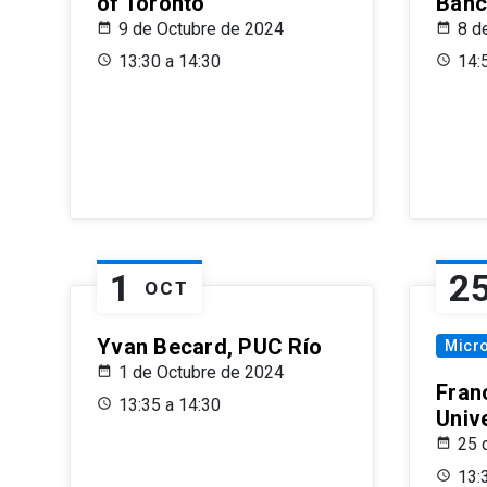
of Toronto
Banc
9 de Octubre de 2024
8 d
13:30 a 14:30
14:
1
2
OCT
Yvan Becard, PUC Río
Micr
1 de Octubre de 2024
Fran
13:35 a 14:30
Univ
25 
13: