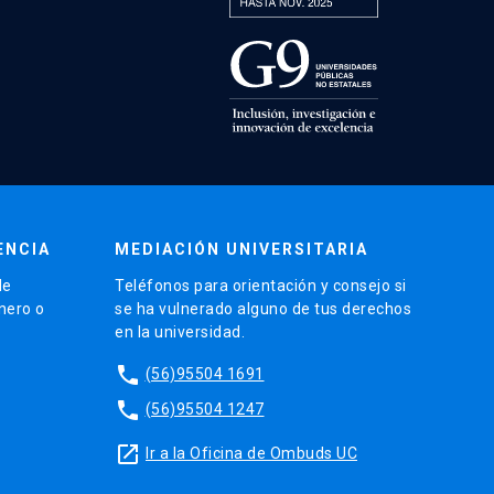
ENCIA
MEDIACIÓN UNIVERSITARIA
de
Teléfonos para orientación y consejo si
énero o
se ha vulnerado alguno de tus derechos
en la universidad.
phone
(56)95504 1691
phone
(56)95504 1247
launch
Ir a la Oficina de Ombuds UC