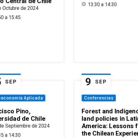
o Central de Chile
13:30 a 14:30
e Octubre de 2024
50 a 15:45
5
9
SEP
SEP
oeconomía Aplicada
Conferencias
cisco Pino,
Forest and Indigen
ersidad de Chile
land policies in Lati
America: Lessons 
de Septiembre de 2024
the Chilean Experi
35 a 14:30