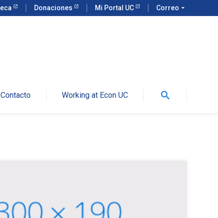
teca
Donaciones
Mi Portal UC
Correo
arrow_drop_down
search
Contacto
Working at Econ UC