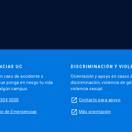
NCIAS UC
DISCRIMINACIÓN Y VIOL
n caso de accidente o
Orientación y apoyo en casos 
que ponga en riesgo tu vida
discriminación, violencia de g
 algún campus.
violencia sexual.
launch
5504 5000
Contacto para apoyo
launch
sitio de Emergencias
Más orientación