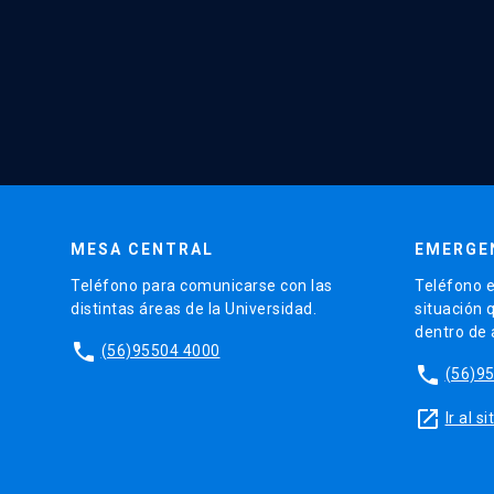
MESA CENTRAL
EMERGE
Teléfono para comunicarse con las
Teléfono e
distintas áreas de la Universidad.
situación 
dentro de
phone
(56)95504 4000
phone
(56)9
launch
Ir al 