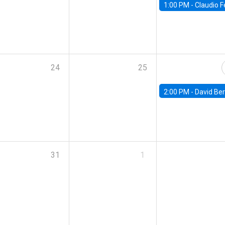
1:00 PM -
Claudio Ferraz, British Col
24
25
2:00 PM -
David Berger, D
31
1