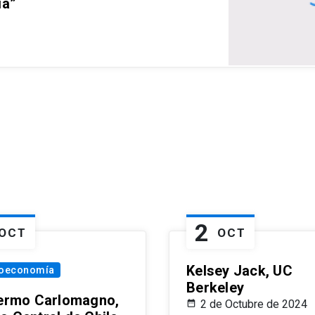
ia”
2
OCT
OCT
Kelsey Jack, UC
oeconomía
Berkeley
lermo Carlomagno,
2 de Octubre de 2024