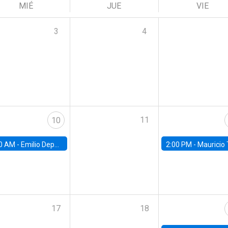
MIÉ
JUE
VIE
3
4
11
10
0 AM -
Emilio Depetris-Chauvín, Universidad Católica
2:00 PM -
Mauricio Tejada,
17
18