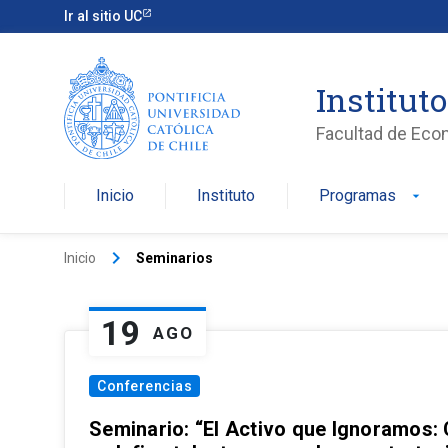
Ir al sitio UC
Institut
Facultad de Eco
Inicio
Instituto
Programas
arrow_drop_down
keyboard_arrow_right
Inicio
Seminarios
19
AGO
Conferencias
Seminario: “El Activo que Ignoramos: