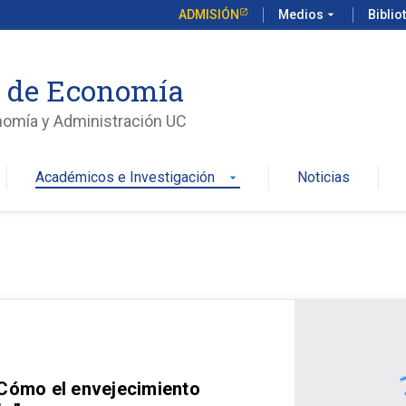
ADMISIÓN
Medios
arrow_drop_down
Biblio
o de Economía
nomía y Administración UC
Académicos e Investigación
Noticias
arrow_drop_down
 Cómo el envejecimiento