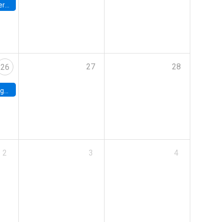
umbia
27
28
26
uke
2
3
4